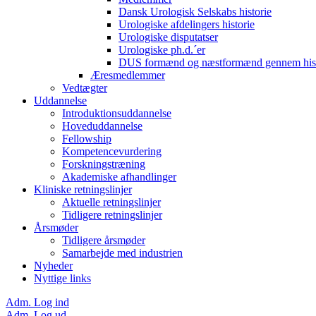
Dansk Urologisk Selskabs historie
Urologiske afdelingers historie
Urologiske disputatser
Urologiske ph.d.´er
DUS formænd og næstformænd gennem hist
Æresmedlemmer
Vedtægter
Uddannelse
Introduktionsuddannelse
Hoveduddannelse
Fellowship
Kompetencevurdering
Forskningstræning
Akademiske afhandlinger
Kliniske retningslinjer
Aktuelle retningslinjer
Tidligere retningslinjer
Årsmøder
Tidligere årsmøder
Samarbejde med industrien
Nyheder
Nyttige links
Adm. Log ind
Adm. Log ud