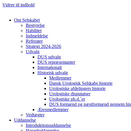
Videre til indhold
Om Selskabet
Bestyrelse
Habilitet
Indmeldelse
Referater
Strategi 2024-2026
Udvalg
DUS udvalg
DUS repræsentanter
Internationalt
Historisk udvalg
Medlemmer
Dansk Urologisk Selskabs historie
Urologiske afdelingers historie
Urologiske disputatser
Urologiske ph.d.´er
DUS formænd og næstformænd gennem hist
Æresmedlemmer
Vedtægter
Uddannelse
Introduktionsuddannelse
Hoveduddannelse