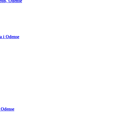
deon, Odense
za i Odense
i Odense