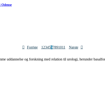
 i Odense
Forrige
1
2
3
4
5
6
7
8
9
10
11
Næste
mme uddannelse og forskning med relation til urologi, herunder basalfors