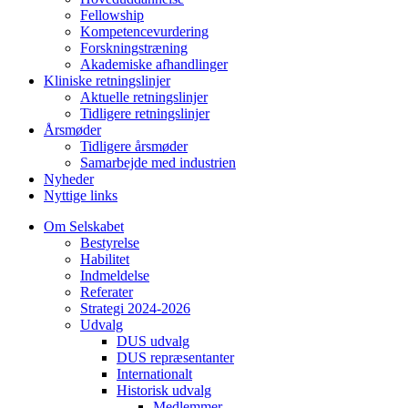
Fellowship
Kompetencevurdering
Forskningstræning
Akademiske afhandlinger
Kliniske retningslinjer
Aktuelle retningslinjer
Tidligere retningslinjer
Årsmøder
Tidligere årsmøder
Samarbejde med industrien
Nyheder
Nyttige links
Om Selskabet
Bestyrelse
Habilitet
Indmeldelse
Referater
Strategi 2024-2026
Udvalg
DUS udvalg
DUS repræsentanter
Internationalt
Historisk udvalg
Medlemmer