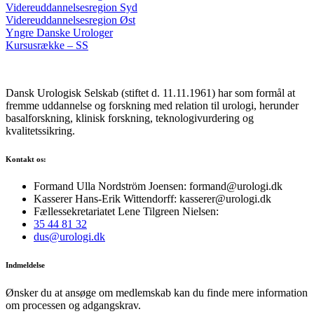
Videreuddannelsesregion Syd
Videreuddannelsesregion Øst
Yngre Danske Urologer
Kursusrække – SS
Dansk Urologisk Selskab (stiftet d. 11.11.1961) har som formål at
fremme uddannelse og forskning med relation til urologi, herunder
basalforskning, klinisk forskning, teknologivurdering og
kvalitetssikring.
Kontakt os:
Formand Ulla Nordström Joensen: formand@urologi.dk
Kasserer Hans-Erik Wittendorff: kasserer@urologi.dk
Fællessekretariatet Lene Tilgreen Nielsen:
35 44 81 32
dus@urologi.dk
Indmeldelse
Ønsker du at ansøge om medlemskab kan du finde mere information
om processen og adgangskrav.