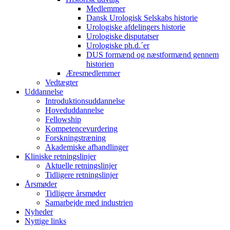
Medlemmer
Dansk Urologisk Selskabs historie
Urologiske afdelingers historie
Urologiske disputatser
Urologiske ph.d.´er
DUS formænd og næstformænd gennem
historien
Æresmedlemmer
Vedtægter
Uddannelse
Introduktionsuddannelse
Hoveduddannelse
Fellowship
Kompetencevurdering
Forskningstræning
Akademiske afhandlinger
Kliniske retningslinjer
Aktuelle retningslinjer
Tidligere retningslinjer
Årsmøder
Tidligere årsmøder
Samarbejde med industrien
Nyheder
Nyttige links