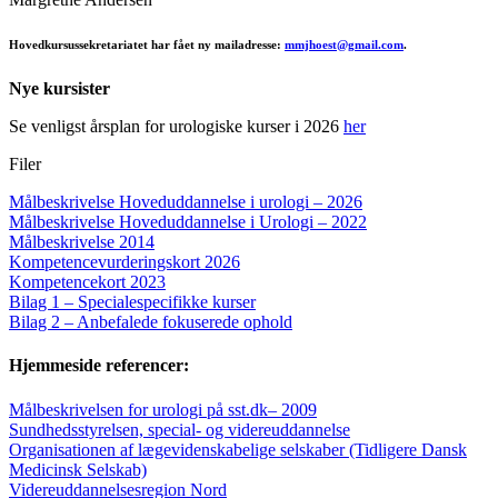
Hovedkursussekretariatet har fået ny mailadresse:
mmjhoest@gmail.com
.
Nye kursister
Se venligst årsplan for urologiske kurser i 2026
her
Filer
Målbeskrivelse Hoveduddannelse i urologi – 2026
Målbeskrivelse Hoveduddannelse i Urologi – 2022
Målbeskrivelse 2014
Kompetencevurderingskort 2026
Kompetencekort 2023
Bilag 1 – Specialespecifikke kurser
Bilag 2 – Anbefalede fokuserede ophold
Hjemmeside referencer:
Målbeskrivelsen for urologi på sst.dk
– 2009
Sundhedsstyrelsen, special- og videreuddannelse
Organisationen af lægevidenskabelige selskaber (Tidligere Dansk
Medicinsk Selskab)
Videreuddannelsesregion Nord