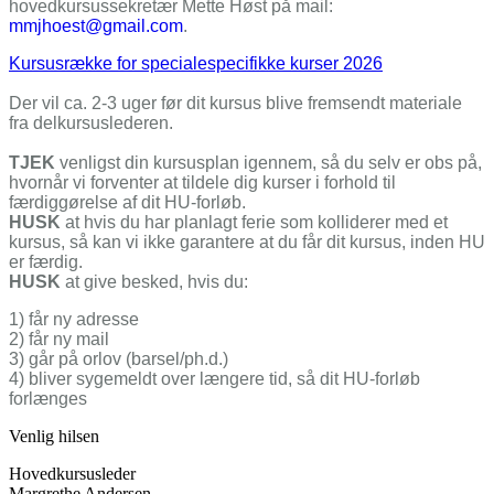
hovedkursussekretær Mette Høst på mail:
mmjhoest@gmail.com
.
Kursusrække for specialespecifikke kurser 2026
Der vil ca. 2-3 uger før dit kursus blive fremsendt materiale
fra delkursuslederen.
TJEK
venligst din kursusplan igennem, så du selv er obs på,
hvornår vi forventer at tildele dig kurser i forhold til
færdiggørelse af dit HU-forløb.
HUSK
at hvis du har planlagt ferie som kolliderer med et
kursus, så kan vi ikke garantere at du får dit kursus, inden HU
er færdig.
HUSK
at give besked, hvis du:
1) får ny adresse
2) får ny mail
3) går på orlov (barsel/ph.d.)
4) bliver sygemeldt over længere tid, så dit HU-forløb
forlænges
Venlig hilsen
Hovedkursusleder
Margrethe Andersen