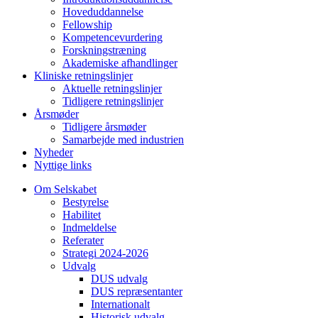
Hoveduddannelse
Fellowship
Kompetencevurdering
Forskningstræning
Akademiske afhandlinger
Kliniske retningslinjer
Aktuelle retningslinjer
Tidligere retningslinjer
Årsmøder
Tidligere årsmøder
Samarbejde med industrien
Nyheder
Nyttige links
Om Selskabet
Bestyrelse
Habilitet
Indmeldelse
Referater
Strategi 2024-2026
Udvalg
DUS udvalg
DUS repræsentanter
Internationalt
Historisk udvalg