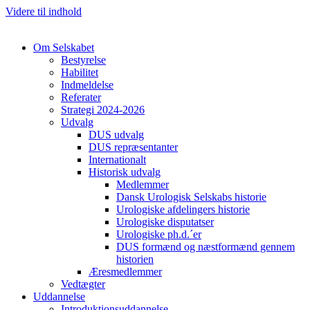
Videre til indhold
Om Selskabet
Bestyrelse
Habilitet
Indmeldelse
Referater
Strategi 2024-2026
Udvalg
DUS udvalg
DUS repræsentanter
Cl
Internationalt
Historisk udvalg
Medlemmer
Dansk Urologisk Selskabs historie
Urologiske afdelingers historie
Urologiske disputatser
Urologiske ph.d.´er
DUS formænd og næstformænd gennem
historien
Æresmedlemmer
Vedtægter
Uddannelse
Introduktionsuddannelse