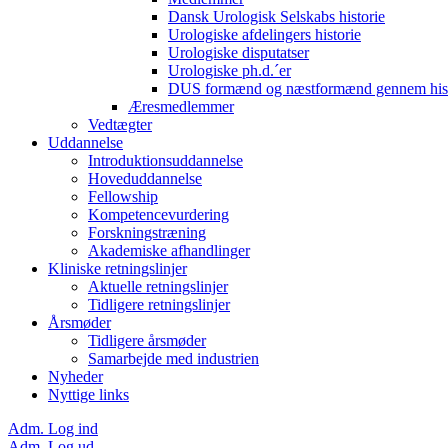
Dansk Urologisk Selskabs historie
Urologiske afdelingers historie
Urologiske disputatser
Urologiske ph.d.´er
DUS formænd og næstformænd gennem hist
Æresmedlemmer
Vedtægter
Uddannelse
Introduktionsuddannelse
Hoveduddannelse
Fellowship
Kompetencevurdering
Forskningstræning
Akademiske afhandlinger
Kliniske retningslinjer
Aktuelle retningslinjer
Tidligere retningslinjer
Årsmøder
Tidligere årsmøder
Samarbejde med industrien
Nyheder
Nyttige links
Adm. Log ind
Adm. Log ud