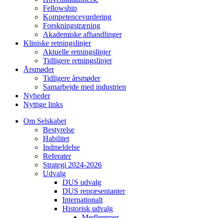
Fellowship
Kompetencevurdering
Forskningstræning
Akademiske afhandlinger
Kliniske retningslinjer
Aktuelle retningslinjer
Tidligere retningslinjer
Årsmøder
Tidligere årsmøder
Samarbejde med industrien
Nyheder
Nyttige links
Om Selskabet
Bestyrelse
Habilitet
Indmeldelse
Referater
Strategi 2024-2026
Udvalg
DUS udvalg
DUS repræsentanter
Internationalt
Historisk udvalg
Medlemmer