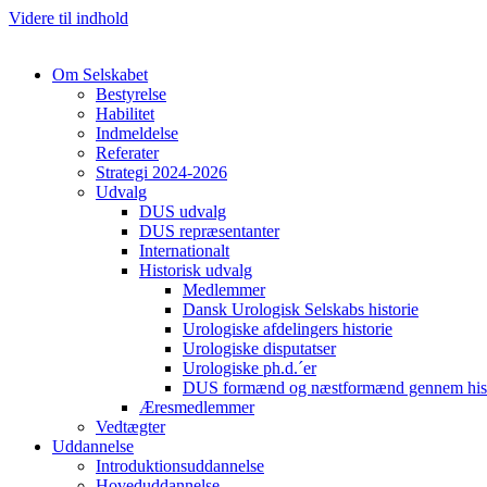
Videre til indhold
Om Selskabet
Bestyrelse
Habilitet
Indmeldelse
Referater
Strategi 2024-2026
Udvalg
DUS udvalg
DUS repræsentanter
Internationalt
Historisk udvalg
Medlemmer
Dansk Urologisk Selskabs historie
Urologiske afdelingers historie
Urologiske disputatser
Urologiske ph.d.´er
DUS formænd og næstformænd gennem hist
Æresmedlemmer
Vedtægter
Uddannelse
Introduktionsuddannelse
Hoveduddannelse