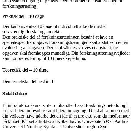
professionel tilgang til praksis. Der er samlet set afsat 20 dage til
forskningstræning.
Praktisk del – 10 dage
Der kan anvendes 10 dage til individuelt arbejde med et
selvstændigt forskningsprojekt.
Den praktiske del af forskningstræningen består i at lave en
specialespecifik opgave. Forskningstræningen skal afsluttes med en
evaluering af opgaven. Der skal således skrives et abstrakt, og
opgaven skal fremlægges mundtligt. Din forskningstræningsvejleder
kan honoreres for op til 10 timers vejledning.
Teoretisk del – 10 dage
Den teoretiske del består af:
Modul 1 (3 dage)
Et introduktionskursus, der omhandler basal forskningsmetodologi,
kritisk litteraturlæsning samt litteratursøgning. Du skal sammen med
din vejleder have udarbejdet en idé til et projekt, som du medbringer
på kurset. Kurset afholdes af Københavns Universitet i Øst, Aarhus
Universitet i Nord og Syddansk Universitet i region Syd.