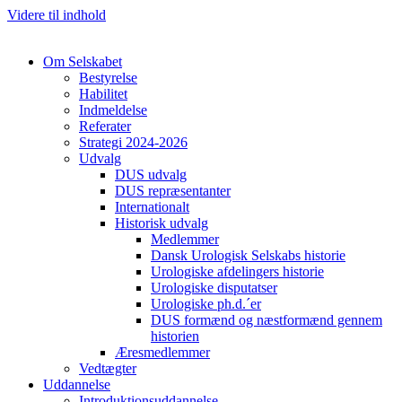
Videre til indhold
Om Selskabet
Bestyrelse
Habilitet
Indmeldelse
Referater
Strategi 2024-2026
Udvalg
DUS udvalg
DUS repræsentanter
Internationalt
Historisk udvalg
Cl
Medlemmer
Dansk Urologisk Selskabs historie
Urologiske afdelingers historie
Urologiske disputatser
Urologiske ph.d.´er
DUS formænd og næstformænd gennem
historien
Æresmedlemmer
Vedtægter
Uddannelse
Introduktionsuddannelse