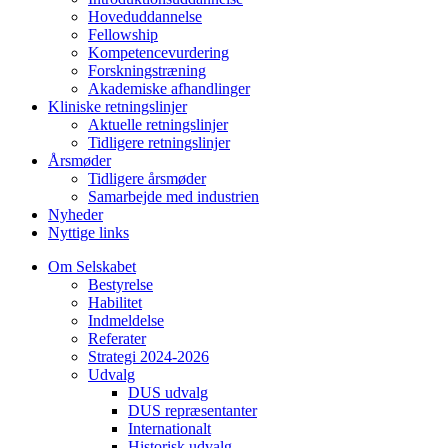
Hoveduddannelse
Fellowship
Kompetencevurdering
Forskningstræning
Akademiske afhandlinger
Kliniske retningslinjer
Aktuelle retningslinjer
Tidligere retningslinjer
Årsmøder
Tidligere årsmøder
Samarbejde med industrien
Nyheder
Nyttige links
Om Selskabet
Bestyrelse
Habilitet
Indmeldelse
Referater
Strategi 2024-2026
Udvalg
DUS udvalg
DUS repræsentanter
Internationalt
Historisk udvalg