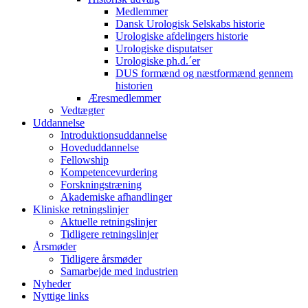
Medlemmer
Dansk Urologisk Selskabs historie
Urologiske afdelingers historie
Urologiske disputatser
Urologiske ph.d.´er
DUS formænd og næstformænd gennem
historien
Æresmedlemmer
Vedtægter
Uddannelse
Introduktionsuddannelse
Hoveduddannelse
Fellowship
Kompetencevurdering
Forskningstræning
Akademiske afhandlinger
Kliniske retningslinjer
Aktuelle retningslinjer
Tidligere retningslinjer
Årsmøder
Tidligere årsmøder
Samarbejde med industrien
Nyheder
Nyttige links