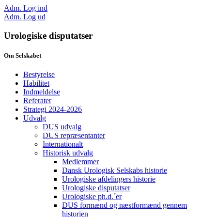
Adm. Log ind
Adm. Log ud
Urologiske disputatser
Om Selskabet
Bestyrelse
Habilitet
Indmeldelse
Referater
Strategi 2024-2026
Udvalg
DUS udvalg
DUS repræsentanter
Internationalt
Historisk udvalg
Medlemmer
Dansk Urologisk Selskabs historie
Urologiske afdelingers historie
Urologiske disputatser
Urologiske ph.d.´er
DUS formænd og næstformænd gennem
historien