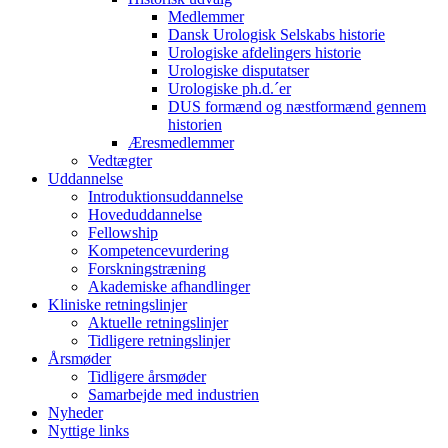
Medlemmer
Dansk Urologisk Selskabs historie
Urologiske afdelingers historie
Urologiske disputatser
Urologiske ph.d.´er
DUS formænd og næstformænd gennem
historien
Æresmedlemmer
Vedtægter
Uddannelse
Introduktionsuddannelse
Hoveduddannelse
Fellowship
Kompetencevurdering
Forskningstræning
Akademiske afhandlinger
Kliniske retningslinjer
Aktuelle retningslinjer
Tidligere retningslinjer
Årsmøder
Tidligere årsmøder
Samarbejde med industrien
Nyheder
Nyttige links