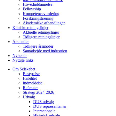
Hoveduddannelse
Fellowship
Kompetencevurdering
Forskningstræning
Akademiske afhandlinger
Kliniske retningslinjer
Aktuelle retningslinjer
Tidligere retningslinjer
Årsmøder
Tidligere årsmøder
Samarbejde med industrien
Nyheder
Nyttige links
Om Selskabet
Bestyrelse
Habilitet
Indmeldelse
Referater
Strategi 2024-2026
Udvalg
DUS udvalg
DUS repræsentanter
Internationalt
Historisk udvalg