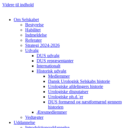
Videre til indhold
Om Selskabet
Bestyrelse
Habilitet
Indmeldelse
Referater
Strategi 2024-2026
Cl
Udvalg
DUS udvalg
DUS repræsentanter
Internationalt
Historisk udvalg
Medlemmer
Dansk Urologisk Selskabs historie
Urologiske afdelingers historie
Urologiske disputatser
Urologiske ph.d.´er
DUS formænd og næstformænd gennem
historien
Æresmedlemmer
Vedtægter
Uddannelse
Introduktionsuddannelse