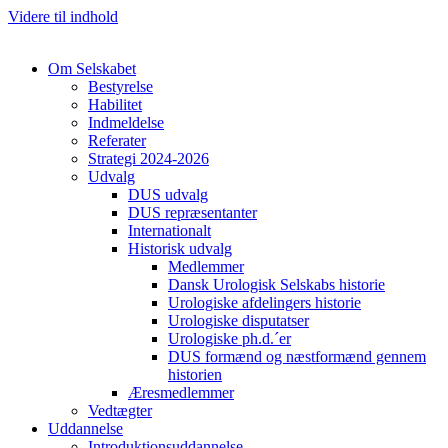
Videre til indhold
Om Selskabet
Bestyrelse
Habilitet
Indmeldelse
Referater
Strategi 2024-2026
Udvalg
DUS udvalg
DUS repræsentanter
Cl
Internationalt
Historisk udvalg
Medlemmer
Dansk Urologisk Selskabs historie
Urologiske afdelingers historie
Urologiske disputatser
Urologiske ph.d.´er
DUS formænd og næstformænd gennem
historien
Æresmedlemmer
Vedtægter
Uddannelse
Introduktionsuddannelse