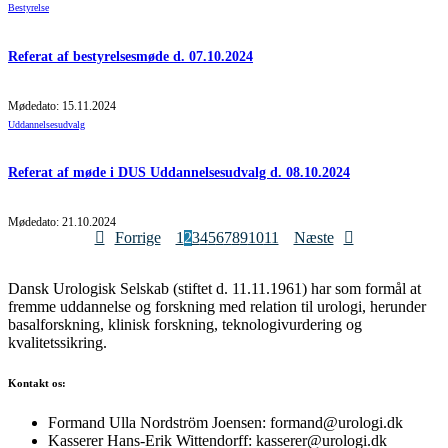
Bestyrelse
Referat af bestyrelsesmøde d. 07.10.2024
Mødedato: 15.11.2024
Uddannelsesudvalg
Referat af møde i DUS Uddannelsesudvalg d. 08.10.2024
Mødedato: 21.10.2024
Forrige
1
2
3
4
5
6
7
8
9
10
11
Næste
Dansk Urologisk Selskab (stiftet d. 11.11.1961) har som formål at
fremme uddannelse og forskning med relation til urologi, herunder
basalforskning, klinisk forskning, teknologivurdering og
kvalitetssikring.
Kontakt os:
Formand Ulla Nordström Joensen: formand@urologi.dk
Kasserer Hans-Erik Wittendorff: kasserer@urologi.dk