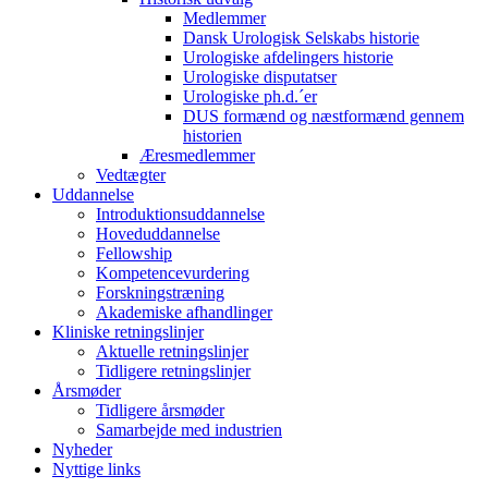
Medlemmer
Dansk Urologisk Selskabs historie
Urologiske afdelingers historie
Urologiske disputatser
Urologiske ph.d.´er
DUS formænd og næstformænd gennem
historien
Æresmedlemmer
Vedtægter
Uddannelse
Introduktionsuddannelse
Hoveduddannelse
Fellowship
Kompetencevurdering
Forskningstræning
Akademiske afhandlinger
Kliniske retningslinjer
Aktuelle retningslinjer
Tidligere retningslinjer
Årsmøder
Tidligere årsmøder
Samarbejde med industrien
Nyheder
Nyttige links