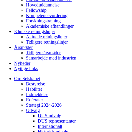
Hoveduddannelse
Fellowship
Kompetencevurdering
Forskningstræning
Akademiske afhandlinger
Kliniske retningslinjer
Aktuelle retningslinjer
Tidligere retningslinjer
Årsmøder
Tidligere årsmøder
Samarbejde med industrien
Nyheder
Nyttige links
Om Selskabet
Bestyrelse
Habilitet
Indmeldelse
Referater
Strategi 2024-2026
Udvalg
DUS udvalg
DUS repræsentanter
Internationalt
Historisk udvalg