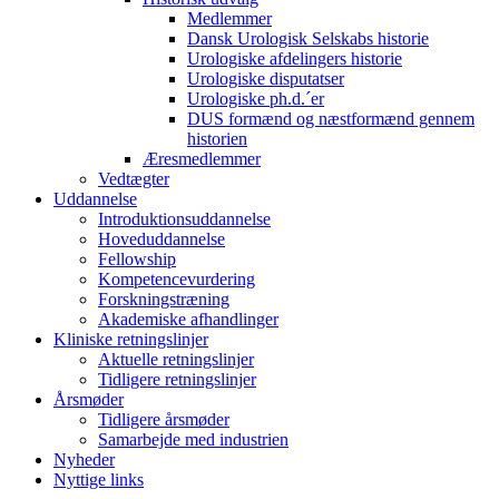
Medlemmer
Dansk Urologisk Selskabs historie
Urologiske afdelingers historie
Urologiske disputatser
Urologiske ph.d.´er
DUS formænd og næstformænd gennem
historien
Æresmedlemmer
Vedtægter
Uddannelse
Introduktionsuddannelse
Hoveduddannelse
Fellowship
Kompetencevurdering
Forskningstræning
Akademiske afhandlinger
Kliniske retningslinjer
Aktuelle retningslinjer
Tidligere retningslinjer
Årsmøder
Tidligere årsmøder
Samarbejde med industrien
Nyheder
Nyttige links