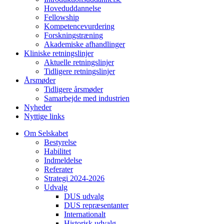
Hoveduddannelse
Fellowship
Kompetencevurdering
Forskningstræning
Akademiske afhandlinger
Kliniske retningslinjer
Aktuelle retningslinjer
Tidligere retningslinjer
Årsmøder
Tidligere årsmøder
Samarbejde med industrien
Nyheder
Nyttige links
Om Selskabet
Bestyrelse
Habilitet
Indmeldelse
Referater
Strategi 2024-2026
Udvalg
DUS udvalg
DUS repræsentanter
Internationalt
Historisk udvalg