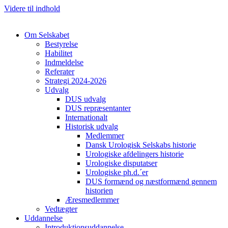
Videre til indhold
Om Selskabet
Bestyrelse
Habilitet
Indmeldelse
Referater
Cl
Strategi 2024-2026
Udvalg
DUS udvalg
DUS repræsentanter
Internationalt
Historisk udvalg
Medlemmer
Dansk Urologisk Selskabs historie
Urologiske afdelingers historie
Urologiske disputatser
Urologiske ph.d.´er
DUS formænd og næstformænd gennem
historien
Æresmedlemmer
Vedtægter
Uddannelse
Introduktionsuddannelse