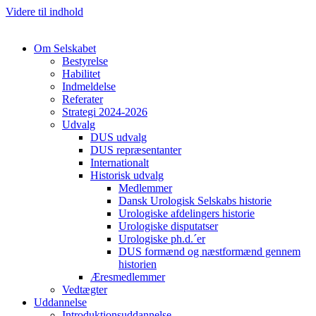
Videre til indhold
Om Selskabet
Bestyrelse
Habilitet
Indmeldelse
Referater
Cl
Strategi 2024-2026
Udvalg
DUS udvalg
DUS repræsentanter
Internationalt
Historisk udvalg
Medlemmer
Dansk Urologisk Selskabs historie
Urologiske afdelingers historie
Urologiske disputatser
Urologiske ph.d.´er
DUS formænd og næstformænd gennem
historien
Æresmedlemmer
Vedtægter
Uddannelse
Introduktionsuddannelse