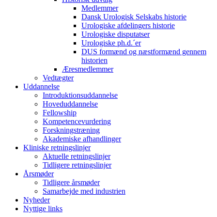
Medlemmer
Dansk Urologisk Selskabs historie
Urologiske afdelingers historie
Urologiske disputatser
Urologiske ph.d.´er
DUS formænd og næstformænd gennem
historien
Æresmedlemmer
Vedtægter
Uddannelse
Introduktionsuddannelse
Hoveduddannelse
Fellowship
Kompetencevurdering
Forskningstræning
Akademiske afhandlinger
Kliniske retningslinjer
Aktuelle retningslinjer
Tidligere retningslinjer
Årsmøder
Tidligere årsmøder
Samarbejde med industrien
Nyheder
Nyttige links