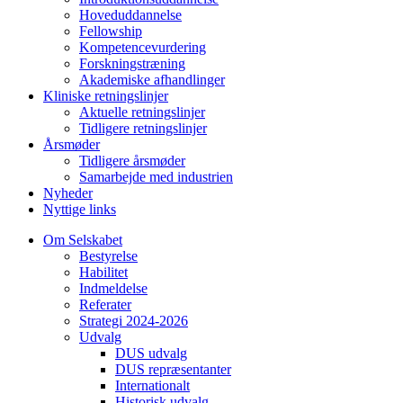
Hoveduddannelse
Fellowship
Kompetencevurdering
Forskningstræning
Akademiske afhandlinger
Kliniske retningslinjer
Aktuelle retningslinjer
Tidligere retningslinjer
Årsmøder
Tidligere årsmøder
Samarbejde med industrien
Nyheder
Nyttige links
Om Selskabet
Bestyrelse
Habilitet
Indmeldelse
Referater
Strategi 2024-2026
Udvalg
DUS udvalg
DUS repræsentanter
Internationalt
Historisk udvalg