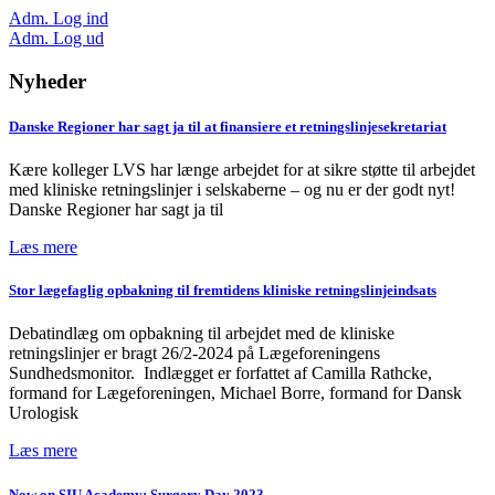
Adm. Log ind
Adm. Log ud
Nyheder
Danske Regioner har sagt ja til at finansiere et retningslinjesekretariat
Kære kolleger LVS har længe arbejdet for at sikre støtte til arbejdet
med kliniske retningslinjer i selskaberne – og nu er der godt nyt!
Danske Regioner har sagt ja til
Læs mere
Stor lægefaglig opbakning til fremtidens kliniske retningslinjeindsats
Debatindlæg om opbakning til arbejdet med de kliniske
retningslinjer er bragt 26/2-2024 på Lægeforeningens
Sundhedsmonitor. Indlægget er forfattet af Camilla Rathcke,
formand for Lægeforeningen, Michael Borre, formand for Dansk
Urologisk
Læs mere
Now on SIU Academy: Surgery Day 2023