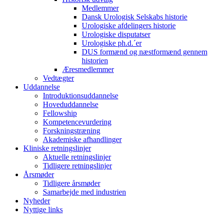
Medlemmer
Dansk Urologisk Selskabs historie
Urologiske afdelingers historie
Urologiske disputatser
Urologiske ph.d.´er
DUS formænd og næstformænd gennem
historien
Æresmedlemmer
Vedtægter
Uddannelse
Introduktionsuddannelse
Hoveduddannelse
Fellowship
Kompetencevurdering
Forskningstræning
Akademiske afhandlinger
Kliniske retningslinjer
Aktuelle retningslinjer
Tidligere retningslinjer
Årsmøder
Tidligere årsmøder
Samarbejde med industrien
Nyheder
Nyttige links