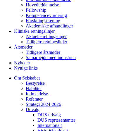
Hoveduddannelse
Fellowship
Kompetencevurdering
Forskningstræning
Akademiske afhandlinger
Kliniske retningslinjer
Aktuelle retningslinjer
Tidligere retningslinjer
Årsmøder
Tidligere årsmøder
Samarbejde med industrien
Nyheder
Nyttige links
Om Selskabet
Bestyrelse
Habilitet
Indmeldelse
Referater
Strategi 2024-2026
Udvalg
DUS udvalg
DUS repræsentanter
Internationalt
Historisk udvalg