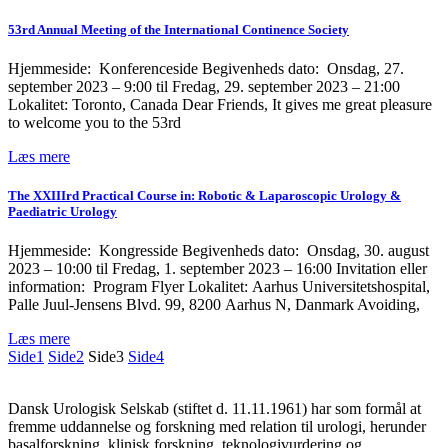
53rd Annual Meeting of the International Continence Society
Hjemmeside: Konferenceside Begivenheds dato: Onsdag, 27.
september 2023 – 9:00 til Fredag, 29. september 2023 – 21:00
Lokalitet: Toronto, Canada Dear Friends, It gives me great pleasure
to welcome you to the 53rd
Læs mere
The XXIIIrd Practical Course in: Robotic & Laparoscopic Urology &
Paediatric Urology
Hjemmeside: Kongresside Begivenheds dato: Onsdag, 30. august
2023 – 10:00 til Fredag, 1. september 2023 – 16:00 Invitation eller
information: Program Flyer Lokalitet: Aarhus Universitetshospital,
Palle Juul-Jensens Blvd. 99, 8200 Aarhus N, Danmark Avoiding,
Læs mere
Side
1
Side
2
Side
3
Side
4
Dansk Urologisk Selskab (stiftet d. 11.11.1961) har som formål at
fremme uddannelse og forskning med relation til urologi, herunder
basalforskning, klinisk forskning, teknologivurdering og