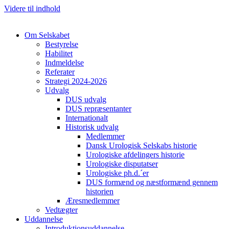
Videre til indhold
Om Selskabet
Bestyrelse
Habilitet
Indmeldelse
Referater
Strategi 2024-2026
Udvalg
DUS udvalg
DUS repræsentanter
Cl
Internationalt
Historisk udvalg
Medlemmer
Dansk Urologisk Selskabs historie
Urologiske afdelingers historie
Urologiske disputatser
Urologiske ph.d.´er
DUS formænd og næstformænd gennem
historien
Æresmedlemmer
Vedtægter
Uddannelse
Introduktionsuddannelse