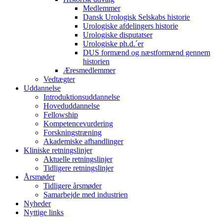
Medlemmer
Dansk Urologisk Selskabs historie
Urologiske afdelingers historie
Urologiske disputatser
Urologiske ph.d.´er
DUS formænd og næstformænd gennem
historien
Æresmedlemmer
Vedtægter
Uddannelse
Introduktionsuddannelse
Hoveduddannelse
Fellowship
Kompetencevurdering
Forskningstræning
Akademiske afhandlinger
Kliniske retningslinjer
Aktuelle retningslinjer
Tidligere retningslinjer
Årsmøder
Tidligere årsmøder
Samarbejde med industrien
Nyheder
Nyttige links