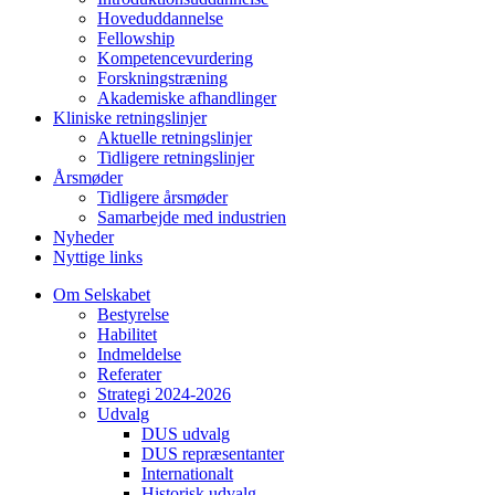
Hoveduddannelse
Fellowship
Kompetencevurdering
Forskningstræning
Akademiske afhandlinger
Kliniske retningslinjer
Aktuelle retningslinjer
Tidligere retningslinjer
Årsmøder
Tidligere årsmøder
Samarbejde med industrien
Nyheder
Nyttige links
Om Selskabet
Bestyrelse
Habilitet
Indmeldelse
Referater
Strategi 2024-2026
Udvalg
DUS udvalg
DUS repræsentanter
Internationalt
Historisk udvalg