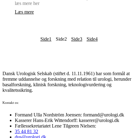
læs mere her
Læs mere
Side
1
Side
2
Side
3
Side
4
Dansk Urologisk Selskab (stiftet d. 11.11.1961) har som formål at
fremme uddannelse og forskning med relation til urologi, herunder
basalforskning, klinisk forskning, teknologivurdering og
kvalitetssikring.
Kontakt os:
Formand Ulla Nordström Joensen: formand@urologi.dk
Kasserer Hans-Erik Wittendorff: kasserer@urologi.dk
Fællessekretariatet Lene Tilgreen Nielsen:
35 44 81 32
dus@urologi.dk