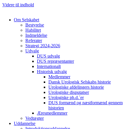
Videre til indhold
Om Selskabet
Bestyrelse
Habilitet
Indmeldelse
Referater
Strategi 2024-2026
Udvalg
DUS udvalg
DUS repræsentanter
Internationalt
Cl
Historisk udvalg
Medlemmer
Dansk Urologisk Selskabs historie
Urologiske afdelingers historie
Urologiske disputatser
Urologiske ph.d.´er
DUS formænd og næstformænd gennem
historien
Æresmedlemmer
Vedtægter
Uddannelse
Introduktionsuddannelse