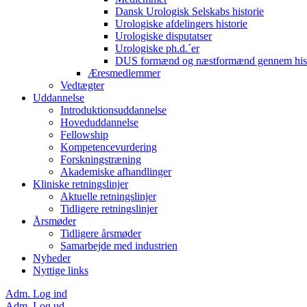
Dansk Urologisk Selskabs historie
Urologiske afdelingers historie
Urologiske disputatser
Urologiske ph.d.´er
DUS formænd og næstformænd gennem hist
Æresmedlemmer
Vedtægter
Uddannelse
Introduktionsuddannelse
Hoveduddannelse
Fellowship
Kompetencevurdering
Forskningstræning
Akademiske afhandlinger
Kliniske retningslinjer
Aktuelle retningslinjer
Tidligere retningslinjer
Årsmøder
Tidligere årsmøder
Samarbejde med industrien
Nyheder
Nyttige links
Adm. Log ind
Adm. Log ud