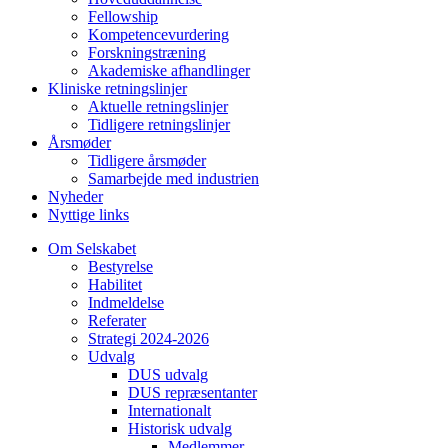
Fellowship
Kompetencevurdering
Forskningstræning
Akademiske afhandlinger
Kliniske retningslinjer
Aktuelle retningslinjer
Tidligere retningslinjer
Årsmøder
Tidligere årsmøder
Samarbejde med industrien
Nyheder
Nyttige links
Om Selskabet
Bestyrelse
Habilitet
Indmeldelse
Referater
Strategi 2024-2026
Udvalg
DUS udvalg
DUS repræsentanter
Internationalt
Historisk udvalg
Medlemmer