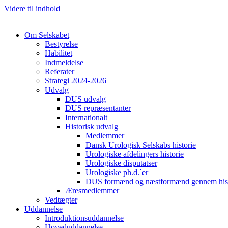
Videre til indhold
Om Selskabet
Bestyrelse
Habilitet
Indmeldelse
Referater
Strategi 2024-2026
Udvalg
DUS udvalg
DUS repræsentanter
Internationalt
Historisk udvalg
Medlemmer
Dansk Urologisk Selskabs historie
Urologiske afdelingers historie
Urologiske disputatser
Urologiske ph.d.´er
DUS formænd og næstformænd gennem hist
Æresmedlemmer
Vedtægter
Uddannelse
Introduktionsuddannelse
Hoveduddannelse