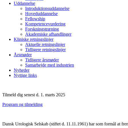
Uddannelse
Introduktionsuddannelse
Hoveduddannelse
Fellowship
Kompetencevurdering
Forskningstræning
Akademiske afhandlinger
Kliniske retningslinjer
Aktuelle retningslinjer
Tidligere retningslinjer
Årsmøder
Tidligere årsmøder
Samarbejde med industrien
Nyheder
Nyttige links
Tilmeld dig senest d. 1. marts 2025
Program og tilmelding
Dansk Urologisk Selskab (stiftet d. 11.11.1961) har som formål at fre