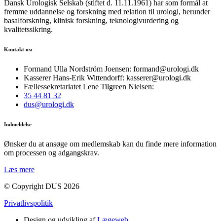
Dansk Urologisk Selskab (stiftet d. 11.11.1961) har som formål at
fremme uddannelse og forskning med relation til urologi, herunder
basalforskning, klinisk forskning, teknologivurdering og
kvalitetssikring.
Kontakt os:
Formand Ulla Nordström Joensen: formand@urologi.dk
Kasserer Hans-Erik Wittendorff: kasserer@urologi.dk
Fællessekretariatet Lene Tilgreen Nielsen:
35 44 81 32
dus@urologi.dk
Indmeldelse
Ønsker du at ansøge om medlemskab kan du finde mere information
om processen og adgangskrav.
Læs mere
© Copyright DUS 2026
Privatlivspolitik
Design og udvikling af
Lægeweb