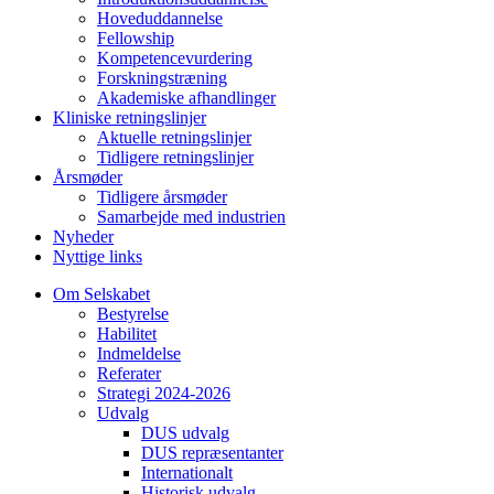
Hoveduddannelse
Fellowship
Kompetencevurdering
Forskningstræning
Akademiske afhandlinger
Kliniske retningslinjer
Aktuelle retningslinjer
Tidligere retningslinjer
Årsmøder
Tidligere årsmøder
Samarbejde med industrien
Nyheder
Nyttige links
Om Selskabet
Bestyrelse
Habilitet
Indmeldelse
Referater
Strategi 2024-2026
Udvalg
DUS udvalg
DUS repræsentanter
Internationalt
Historisk udvalg