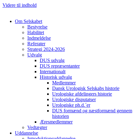
Videre til indhold
Om Selskabet
Bestyrelse
Habilitet
Indmeldelse
Referater
Strategi 2024-2026
Udvalg
Cl
DUS udvalg
DUS repræsentanter
Internationalt
Historisk udvalg
Medlemmer
Dansk Urologisk Selskabs historie
Urologiske afdelingers historie
Urologiske disputatser
Urologiske ph.d.´er
DUS formænd og næstformænd gennem
historien
Æresmedlemmer
Vedtægter
Uddannelse
Introduktionsuddannelse