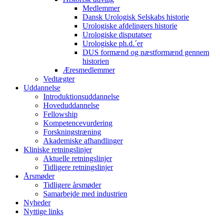
Medlemmer
Dansk Urologisk Selskabs historie
Urologiske afdelingers historie
Urologiske disputatser
Urologiske ph.d.´er
DUS formænd og næstformænd gennem
historien
Æresmedlemmer
Vedtægter
Uddannelse
Introduktionsuddannelse
Hoveduddannelse
Fellowship
Kompetencevurdering
Forskningstræning
Akademiske afhandlinger
Kliniske retningslinjer
Aktuelle retningslinjer
Tidligere retningslinjer
Årsmøder
Tidligere årsmøder
Samarbejde med industrien
Nyheder
Nyttige links