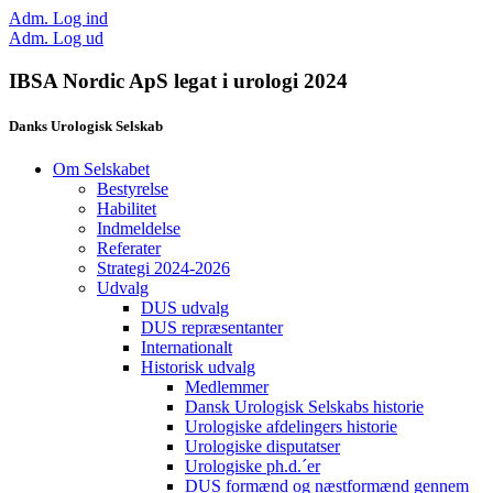
Adm. Log ind
Adm. Log ud
IBSA Nordic ApS legat i urologi 2024
Danks Urologisk Selskab
Om Selskabet
Bestyrelse
Habilitet
Indmeldelse
Referater
Strategi 2024-2026
Udvalg
DUS udvalg
DUS repræsentanter
Internationalt
Historisk udvalg
Medlemmer
Dansk Urologisk Selskabs historie
Urologiske afdelingers historie
Urologiske disputatser
Urologiske ph.d.´er
DUS formænd og næstformænd gennem