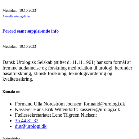
Mødedato: 19.10.2023
Aktuelle retningslinjer
Forord samt supplerende info
Mødedato: 19.10.2023
Dansk Urologisk Selskab (stiftet d. 11.11.1961) har som formål at
fremme uddannelse og forskning med relation til urologi, herunder
basalforskning, klinisk forskning, teknologivurdering og
kvalitetssikring.
Kontakt os:
Formand Ulla Nordström Joensen: formand@urologi.dk
Kasserer Hans-Erik Wittendorff: kasserer@urologi.dk
Fællessekretariatet Lene Tilgreen Nielsen:
35 44 81 32
dus@urologi.dk
Indmeldelse