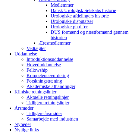
Medlemmer
Dansk Urologisk Selskabs historie
Urologiske afdelingers historie
Urologiske disputatser
Urologiske ph.d.´er
DUS formænd og næstformænd gennem
historien
Æresmedlemmer
Vedtægter
Uddannelse
Introduktionsuddannelse
Hoveduddannelse
Fellowship
Kompetencevurdering
Forskningstræning
Akademiske afhandlinger
Kliniske retningslinjer
Aktuelle retningslinjer
Tidligere retningslinjer
Årsmøder
Tidligere årsmøder
Samarbejde med industrien
Nyheder
Nyttige links