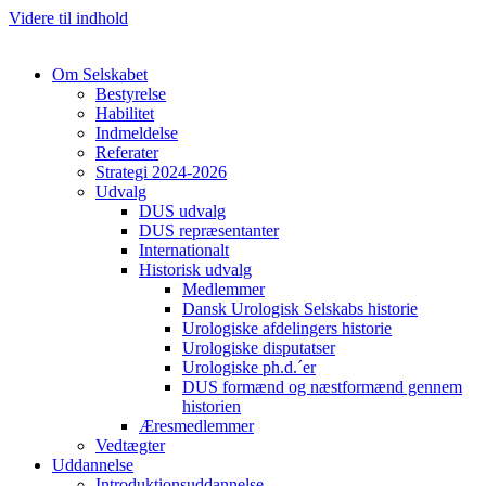
Videre til indhold
Om Selskabet
Bestyrelse
Habilitet
Indmeldelse
Referater
Strategi 2024-2026
Udvalg
DUS udvalg
DUS repræsentanter
Cl
Internationalt
Historisk udvalg
Medlemmer
Dansk Urologisk Selskabs historie
Urologiske afdelingers historie
Urologiske disputatser
Urologiske ph.d.´er
DUS formænd og næstformænd gennem
historien
Æresmedlemmer
Vedtægter
Uddannelse
Introduktionsuddannelse