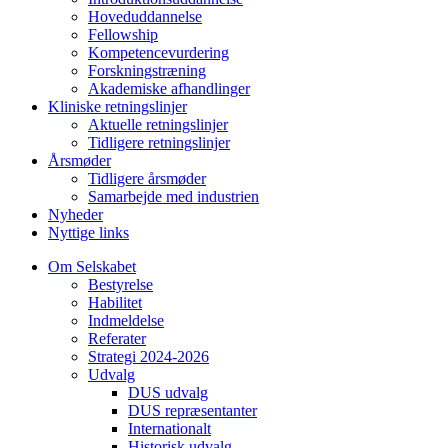
Hoveduddannelse
Fellowship
Kompetencevurdering
Forskningstræning
Akademiske afhandlinger
Kliniske retningslinjer
Aktuelle retningslinjer
Tidligere retningslinjer
Årsmøder
Tidligere årsmøder
Samarbejde med industrien
Nyheder
Nyttige links
Om Selskabet
Bestyrelse
Habilitet
Indmeldelse
Referater
Strategi 2024-2026
Udvalg
DUS udvalg
DUS repræsentanter
Internationalt
Historisk udvalg