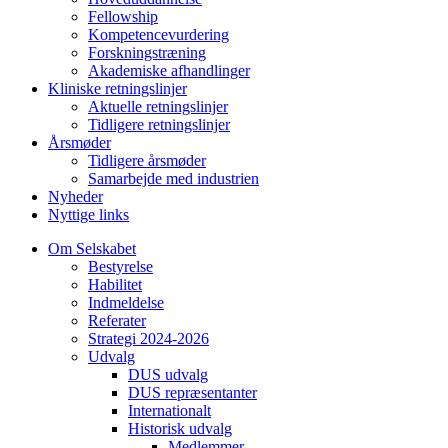
Fellowship
Kompetencevurdering
Forskningstræning
Akademiske afhandlinger
Kliniske retningslinjer
Aktuelle retningslinjer
Tidligere retningslinjer
Årsmøder
Tidligere årsmøder
Samarbejde med industrien
Nyheder
Nyttige links
Om Selskabet
Bestyrelse
Habilitet
Indmeldelse
Referater
Strategi 2024-2026
Udvalg
DUS udvalg
DUS repræsentanter
Internationalt
Historisk udvalg
Medlemmer