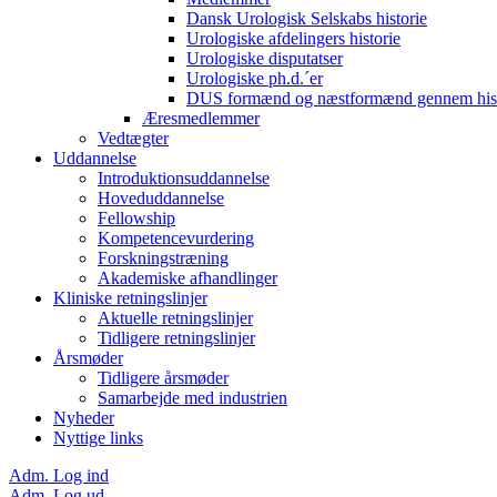
Dansk Urologisk Selskabs historie
Urologiske afdelingers historie
Urologiske disputatser
Urologiske ph.d.´er
DUS formænd og næstformænd gennem hist
Æresmedlemmer
Vedtægter
Uddannelse
Introduktionsuddannelse
Hoveduddannelse
Fellowship
Kompetencevurdering
Forskningstræning
Akademiske afhandlinger
Kliniske retningslinjer
Aktuelle retningslinjer
Tidligere retningslinjer
Årsmøder
Tidligere årsmøder
Samarbejde med industrien
Nyheder
Nyttige links
Adm. Log ind
Adm. Log ud