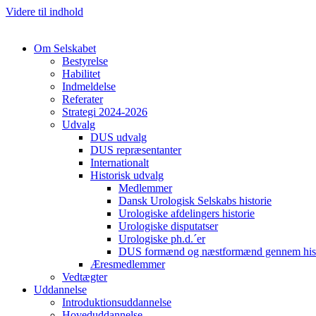
Videre til indhold
Om Selskabet
Bestyrelse
Habilitet
Indmeldelse
Referater
Strategi 2024-2026
Udvalg
DUS udvalg
DUS repræsentanter
Internationalt
Historisk udvalg
Medlemmer
Dansk Urologisk Selskabs historie
Urologiske afdelingers historie
Urologiske disputatser
Urologiske ph.d.´er
DUS formænd og næstformænd gennem hist
Æresmedlemmer
Vedtægter
Uddannelse
Introduktionsuddannelse
Hoveduddannelse