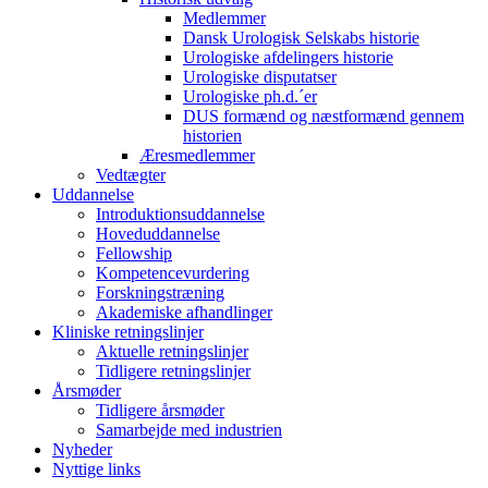
Medlemmer
Dansk Urologisk Selskabs historie
Urologiske afdelingers historie
Urologiske disputatser
Urologiske ph.d.´er
DUS formænd og næstformænd gennem
historien
Æresmedlemmer
Vedtægter
Uddannelse
Introduktionsuddannelse
Hoveduddannelse
Fellowship
Kompetencevurdering
Forskningstræning
Akademiske afhandlinger
Kliniske retningslinjer
Aktuelle retningslinjer
Tidligere retningslinjer
Årsmøder
Tidligere årsmøder
Samarbejde med industrien
Nyheder
Nyttige links