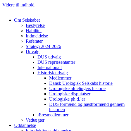
Videre til indhold
Om Selskabet
Bestyrelse
Habilitet
Indmeldelse
Referater
Cl
Strategi 2024-2026
Udvalg
DUS udvalg
DUS repræsentanter
Internationalt
Historisk udvalg
Medlemmer
Dansk Urologisk Selskabs historie
Urologiske afdelingers historie
Urologiske disputatser
Urologiske ph.d.´er
DUS formænd og næstformænd gennem
historien
Æresmedlemmer
Vedtægter
Uddannelse
Introduktionsuddannelse