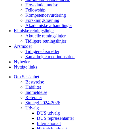
Hoveduddannelse
Fellowship
Kompetencevurdering
Forskningstræning
Akademiske afhandlinger
Kliniske retningslinjer
Aktuelle retningslinjer
Tidligere retningslinjer
Årsmøder
Tidligere årsmøder
Samarbejde med industrien
Nyheder
Nyttige links
Om Selskabet
Bestyrelse
Habilitet
Indmeldelse
Referater
Strategi 2024-2026
Udvalg
DUS udvalg
DUS repræsentanter
Internationalt
Historisk udvalg