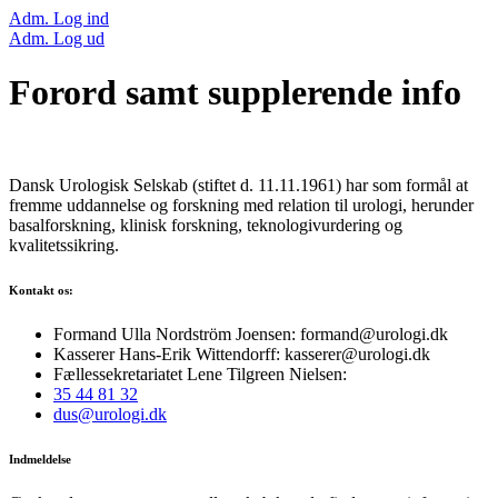
Adm. Log ind
Adm. Log ud
Forord samt supplerende info
Dansk Urologisk Selskab (stiftet d. 11.11.1961) har som formål at
fremme uddannelse og forskning med relation til urologi, herunder
basalforskning, klinisk forskning, teknologivurdering og
kvalitetssikring.
Kontakt os:
Formand Ulla Nordström Joensen: formand@urologi.dk
Kasserer Hans-Erik Wittendorff: kasserer@urologi.dk
Fællessekretariatet Lene Tilgreen Nielsen:
35 44 81 32
dus@urologi.dk
Indmeldelse