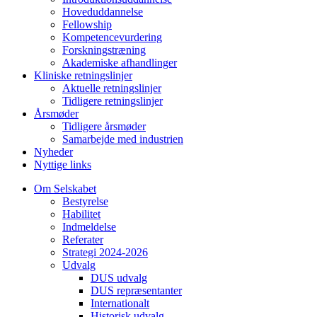
Hoveduddannelse
Fellowship
Kompetencevurdering
Forskningstræning
Akademiske afhandlinger
Kliniske retningslinjer
Aktuelle retningslinjer
Tidligere retningslinjer
Årsmøder
Tidligere årsmøder
Samarbejde med industrien
Nyheder
Nyttige links
Om Selskabet
Bestyrelse
Habilitet
Indmeldelse
Referater
Strategi 2024-2026
Udvalg
DUS udvalg
DUS repræsentanter
Internationalt
Historisk udvalg