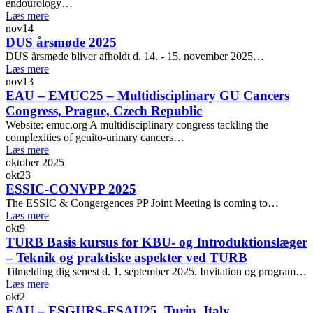
endourology…
Læs mere
nov
14
DUS årsmøde 2025
DUS årsmøde bliver afholdt d. 14. - 15. november 2025…
Læs mere
nov
13
EAU – EMUC25 – Multidisciplinary GU Cancers
Congress, Prague, Czech Republic
Website: emuc.org A multidisciplinary congress tackling the
complexities of genito-urinary cancers…
Læs mere
oktober 2025
okt
23
ESSIC-CONVPP 2025
The ESSIC & Congergences PP Joint Meeting is coming to…
Læs mere
okt
9
TURB Basis kursus for KBU- og Introduktionslæger
– Teknik og praktiske aspekter ved TURB
Tilmelding dig senest d. 1. september 2025. Invitation og program…
Læs mere
okt
2
EAU – ESGURS-ESAU25, Turin, Italy