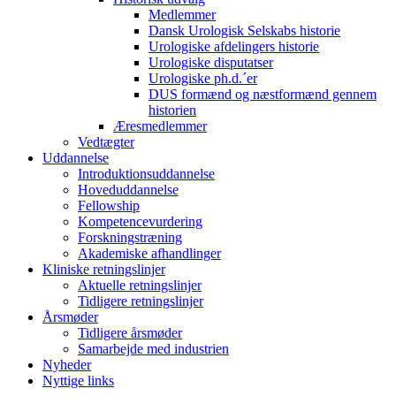
Medlemmer
Dansk Urologisk Selskabs historie
Urologiske afdelingers historie
Urologiske disputatser
Urologiske ph.d.´er
DUS formænd og næstformænd gennem
historien
Æresmedlemmer
Vedtægter
Uddannelse
Introduktionsuddannelse
Hoveduddannelse
Fellowship
Kompetencevurdering
Forskningstræning
Akademiske afhandlinger
Kliniske retningslinjer
Aktuelle retningslinjer
Tidligere retningslinjer
Årsmøder
Tidligere årsmøder
Samarbejde med industrien
Nyheder
Nyttige links