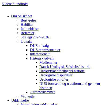
Videre til indhold
Om Selskabet
Bestyrelse
Habilitet
Indmeldelse
Referater
Strategi 2024-2026
Udvalg
DUS udvalg
DUS repræsentanter
Internationalt
Historisk udvalg
Medlemmer
Dansk Urologisk Selskabs historie
Urologiske afdelingers historie
Urologiske disputatser
Urologiske ph.d.´er
DUS formænd og næstformænd gennem
historien
Æresmedlemmer
Vedtægter
Uddannelse
Introduktionsuddannelse