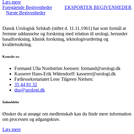
Læs mere
Foregående
Begivenheder
EKSPORTER
BEGIVENHEDER
Næste
Begivenheder
Dansk Urologisk Selskab (stiftet d. 11.11.1961) har som formål at
fremme uddannelse og forskning med relation til urologi, herunder
basalforskning, klinisk forskning, teknologivurdering og
kvalitetssikring.
Kontakt os:
Formand Ulla Nordström Joensen: formand@urologi.dk
Kasserer Hans-Erik Wittendorff: kasserer@urologi.dk
Fællessekretariatet Lene Tilgreen Nielsen:
35 44 81 32
dus@urologi.dk
Indmeldelse
Ønsker du at ansøge om medlemskab kan du finde mere information
om processen og adgangskrav.
Læs mere