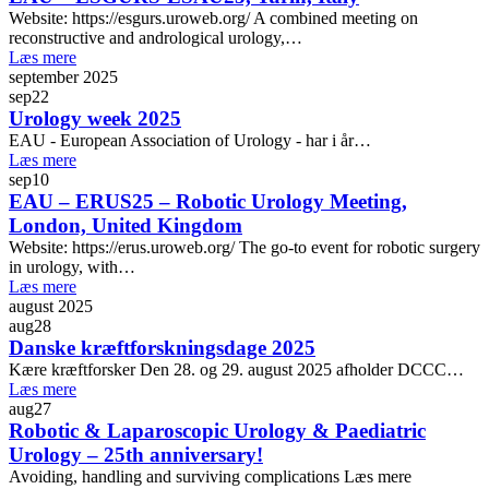
Website: https://esgurs.uroweb.org/ A combined meeting on
reconstructive and andrological urology,…
Læs mere
september 2025
sep
22
Urology week 2025
EAU - European Association of Urology - har i år…
Læs mere
sep
10
EAU – ERUS25 – Robotic Urology Meeting,
London, United Kingdom
Website: https://erus.uroweb.org/ The go-to event for robotic surgery
in urology, with…
Læs mere
august 2025
aug
28
Danske kræftforskningsdage 2025
Kære kræftforsker Den 28. og 29. august 2025 afholder DCCC…
Læs mere
aug
27
Robotic & Laparoscopic Urology & Paediatric
Urology – 25th anniversary!
Avoiding, handling and surviving complications Læs mere