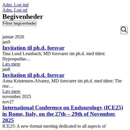
Adm. Log ind
Adm. Log ud
Begivenheder
Filtrer begivenheder
Sø
januar 2026
efte
jan
9
beg
Invitation til ph.d. forsvar
Tina Lund Leunbach, MD forsvarer sin ph.d. med titlen:
Hypospadias…
Læs mere
jan
8
Invitation til ph.d. forsvar
Anna Kristensen-Alvarez, MD forsvarer sin ph.d. med titlen: The
rise…
Læs mere
november 2025
nov
27
International Conference on Endourology (ICE25)
in Rome, Italy, on the 27th – 29th of November,
2025
ICE25: A new-format meeting dedicated to all aspects of