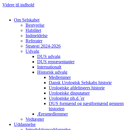
Videre til indhold
Om Selskabet
Bestyrelse
Habilitet
Indmeldelse
Referater
Strategi 2024-2026
Udvalg
DUS udvalg
DUS repræsentanter
Internationalt
Historisk udvalg
Medlemmer
Dansk Urologisk Selskabs historie
Urologiske afdelingers historie
Urologiske disputatser
Urologiske ph.d.´er
DUS formænd og næstformænd gennem
historien
Æresmedlemmer
Vedtægter
Uddannelse
Introduktionsuddannelse