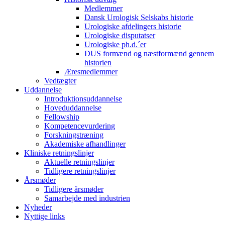
Medlemmer
Dansk Urologisk Selskabs historie
Urologiske afdelingers historie
Urologiske disputatser
Urologiske ph.d.´er
DUS formænd og næstformænd gennem
historien
Æresmedlemmer
Vedtægter
Uddannelse
Introduktionsuddannelse
Hoveduddannelse
Fellowship
Kompetencevurdering
Forskningstræning
Akademiske afhandlinger
Kliniske retningslinjer
Aktuelle retningslinjer
Tidligere retningslinjer
Årsmøder
Tidligere årsmøder
Samarbejde med industrien
Nyheder
Nyttige links