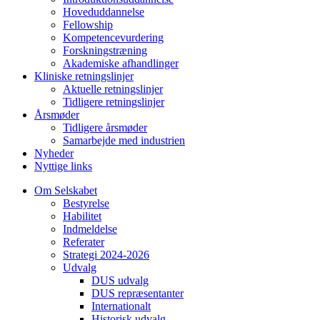
Hoveduddannelse
Fellowship
Kompetencevurdering
Forskningstræning
Akademiske afhandlinger
Kliniske retningslinjer
Aktuelle retningslinjer
Tidligere retningslinjer
Årsmøder
Tidligere årsmøder
Samarbejde med industrien
Nyheder
Nyttige links
Om Selskabet
Bestyrelse
Habilitet
Indmeldelse
Referater
Strategi 2024-2026
Udvalg
DUS udvalg
DUS repræsentanter
Internationalt
Historisk udvalg