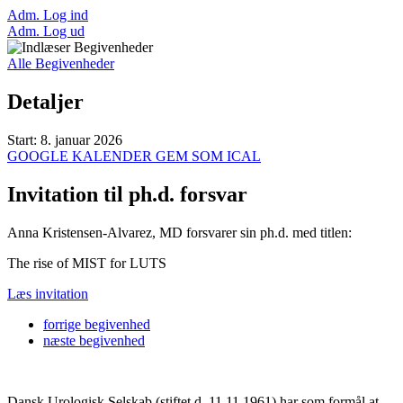
Adm. Log ind
Adm. Log ud
Alle Begivenheder
Detaljer
Start:
8. januar 2026
GOOGLE KALENDER
GEM SOM ICAL
Invitation til ph.d. forsvar
Anna Kristensen-Alvarez, MD forsvarer sin ph.d. med titlen:
The rise of MIST for LUTS
Læs invitation
forrige
begivenhed
næste
begivenhed
Dansk Urologisk Selskab (stiftet d. 11.11.1961) har som formål at