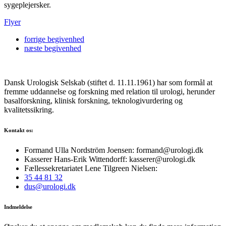
sygeplejersker.
Flyer
forrige
begivenhed
næste
begivenhed
Dansk Urologisk Selskab (stiftet d. 11.11.1961) har som formål at
fremme uddannelse og forskning med relation til urologi, herunder
basalforskning, klinisk forskning, teknologivurdering og
kvalitetssikring.
Kontakt os:
Formand Ulla Nordström Joensen: formand@urologi.dk
Kasserer Hans-Erik Wittendorff: kasserer@urologi.dk
Fællessekretariatet Lene Tilgreen Nielsen:
35 44 81 32
dus@urologi.dk
Indmeldelse