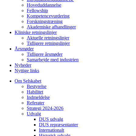
Hoveduddannelse
Fellowship
Kompetencevurdering
Forskningstræning
Akademiske afhandlinger
Kliniske retningslinjer
Aktuelle retningslinjer
Tidligere retningslinjer
Årsmøder
Tidligere årsmøder
Samarbejde med industrien
Nyheder
Nyttige links
Om Selskabet
Bestyrelse
Habilitet
Indmeldelse
Referater
Strategi 2024-2026
Udvalg
DUS udvalg
DUS repræsentanter
Internationalt
Historisk udvalg