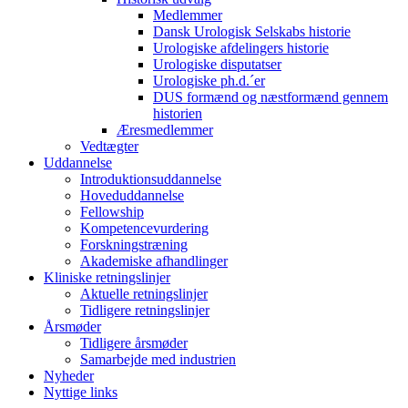
Medlemmer
Dansk Urologisk Selskabs historie
Urologiske afdelingers historie
Urologiske disputatser
Urologiske ph.d.´er
DUS formænd og næstformænd gennem
historien
Æresmedlemmer
Vedtægter
Uddannelse
Introduktionsuddannelse
Hoveduddannelse
Fellowship
Kompetencevurdering
Forskningstræning
Akademiske afhandlinger
Kliniske retningslinjer
Aktuelle retningslinjer
Tidligere retningslinjer
Årsmøder
Tidligere årsmøder
Samarbejde med industrien
Nyheder
Nyttige links