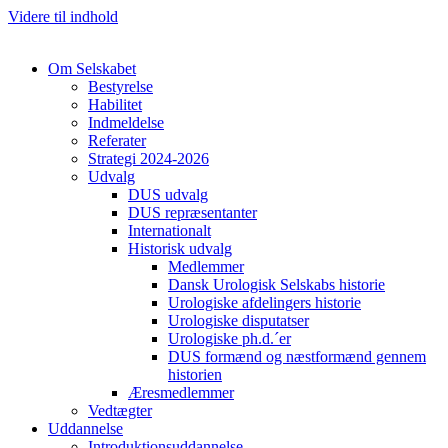
Videre til indhold
Om Selskabet
Bestyrelse
Habilitet
Indmeldelse
Referater
Strategi 2024-2026
Udvalg
DUS udvalg
DUS repræsentanter
Internationalt
Historisk udvalg
Medlemmer
Dansk Urologisk Selskabs historie
Urologiske afdelingers historie
Urologiske disputatser
Urologiske ph.d.´er
DUS formænd og næstformænd gennem
historien
Æresmedlemmer
Vedtægter
Uddannelse
Introduktionsuddannelse