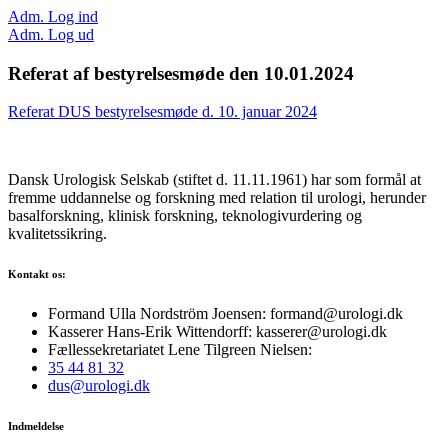
Adm. Log ind
Adm. Log ud
Referat af bestyrelsesmøde den 10.01.2024
Referat DUS bestyrelsesmøde d. 10. januar 2024
Dansk Urologisk Selskab (stiftet d. 11.11.1961) har som formål at
fremme uddannelse og forskning med relation til urologi, herunder
basalforskning, klinisk forskning, teknologivurdering og
kvalitetssikring.
Kontakt os:
Formand Ulla Nordström Joensen: formand@urologi.dk
Kasserer Hans-Erik Wittendorff: kasserer@urologi.dk
Fællessekretariatet Lene Tilgreen Nielsen:
35 44 81 32
dus@urologi.dk
Indmeldelse