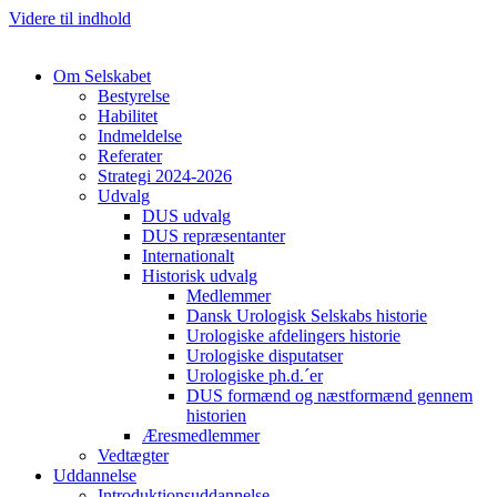
Videre til indhold
Om Selskabet
Bestyrelse
Habilitet
Indmeldelse
Referater
Cl
Strategi 2024-2026
Udvalg
DUS udvalg
DUS repræsentanter
Internationalt
Historisk udvalg
Medlemmer
Dansk Urologisk Selskabs historie
Urologiske afdelingers historie
Urologiske disputatser
Urologiske ph.d.´er
DUS formænd og næstformænd gennem
historien
Æresmedlemmer
Vedtægter
Uddannelse
Introduktionsuddannelse