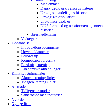
Medlemmer
Dansk Urologisk Selskabs historie
Urologiske afdelingers historie
Urologiske disputatser
Urologiske ph.d.´er
DUS formænd og næstformænd gennem
historien
Æresmedlemmer
Vedtægter
Uddannelse
Introduktionsuddannelse
Hoveduddannelse
Fellowship
Kompetencevurdering
Forskningstræning
Akademiske afhandlinger
Kliniske retningslinjer
Aktuelle retningslinjer
Tidligere retningslinjer
Årsmøder
Tidligere årsmøder
Samarbejde med industrien
Nyheder
Nyttige links