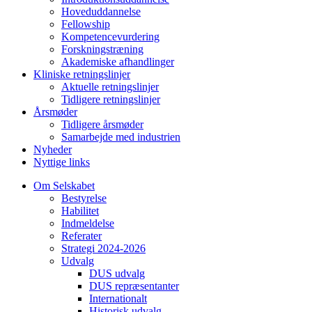
Hoveduddannelse
Fellowship
Kompetencevurdering
Forskningstræning
Akademiske afhandlinger
Kliniske retningslinjer
Aktuelle retningslinjer
Tidligere retningslinjer
Årsmøder
Tidligere årsmøder
Samarbejde med industrien
Nyheder
Nyttige links
Om Selskabet
Bestyrelse
Habilitet
Indmeldelse
Referater
Strategi 2024-2026
Udvalg
DUS udvalg
DUS repræsentanter
Internationalt
Historisk udvalg