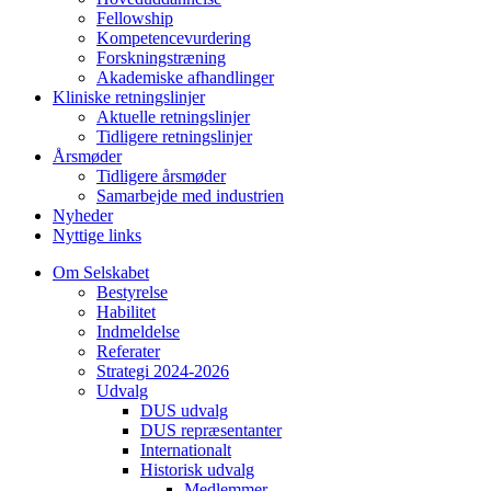
Fellowship
Kompetencevurdering
Forskningstræning
Akademiske afhandlinger
Kliniske retningslinjer
Aktuelle retningslinjer
Tidligere retningslinjer
Årsmøder
Tidligere årsmøder
Samarbejde med industrien
Nyheder
Nyttige links
Om Selskabet
Bestyrelse
Habilitet
Indmeldelse
Referater
Strategi 2024-2026
Udvalg
DUS udvalg
DUS repræsentanter
Internationalt
Historisk udvalg
Medlemmer