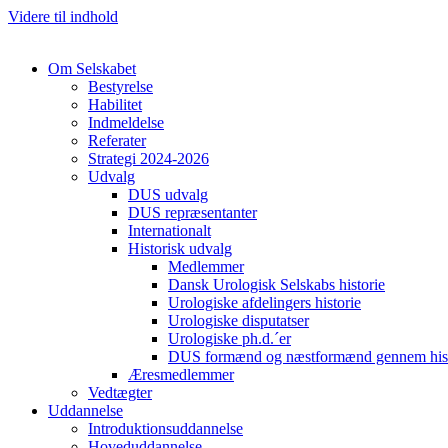
Videre til indhold
Om Selskabet
Bestyrelse
Habilitet
Indmeldelse
Referater
Strategi 2024-2026
Udvalg
DUS udvalg
DUS repræsentanter
Internationalt
Historisk udvalg
Medlemmer
Dansk Urologisk Selskabs historie
Urologiske afdelingers historie
Urologiske disputatser
Urologiske ph.d.´er
DUS formænd og næstformænd gennem hist
Æresmedlemmer
Vedtægter
Uddannelse
Introduktionsuddannelse
Hoveduddannelse