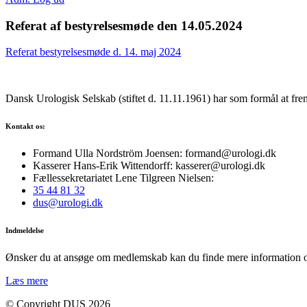
Referat af bestyrelsesmøde den 14.05.2024
Referat bestyrelsesmøde d. 14. maj 2024
Dansk Urologisk Selskab (stiftet d. 11.11.1961) har som formål at fre
Kontakt os:
Formand Ulla Nordström Joensen: formand@urologi.dk
Kasserer Hans-Erik Wittendorff: kasserer@urologi.dk
Fællessekretariatet Lene Tilgreen Nielsen:
35 44 81 32
dus@urologi.dk
Indmeldelse
Ønsker du at ansøge om medlemskab kan du finde mere information 
Læs mere
© Copyright DUS 2026