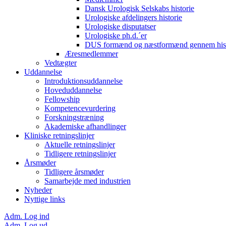
Dansk Urologisk Selskabs historie
Urologiske afdelingers historie
Urologiske disputatser
Urologiske ph.d.´er
DUS formænd og næstformænd gennem hist
Æresmedlemmer
Vedtægter
Uddannelse
Introduktionsuddannelse
Hoveduddannelse
Fellowship
Kompetencevurdering
Forskningstræning
Akademiske afhandlinger
Kliniske retningslinjer
Aktuelle retningslinjer
Tidligere retningslinjer
Årsmøder
Tidligere årsmøder
Samarbejde med industrien
Nyheder
Nyttige links
Adm. Log ind
Adm. Log ud