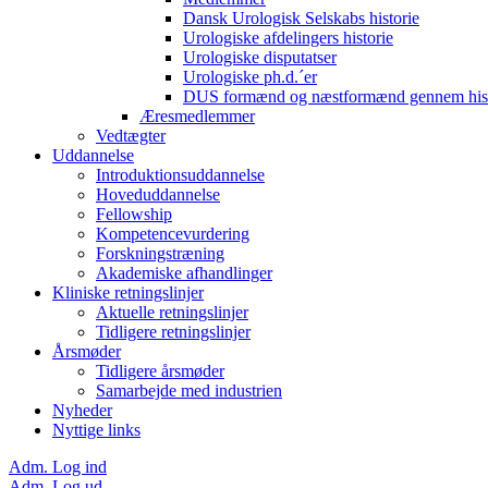
Dansk Urologisk Selskabs historie
Urologiske afdelingers historie
Urologiske disputatser
Urologiske ph.d.´er
DUS formænd og næstformænd gennem hist
Æresmedlemmer
Vedtægter
Uddannelse
Introduktionsuddannelse
Hoveduddannelse
Fellowship
Kompetencevurdering
Forskningstræning
Akademiske afhandlinger
Kliniske retningslinjer
Aktuelle retningslinjer
Tidligere retningslinjer
Årsmøder
Tidligere årsmøder
Samarbejde med industrien
Nyheder
Nyttige links
Adm. Log ind
Adm. Log ud