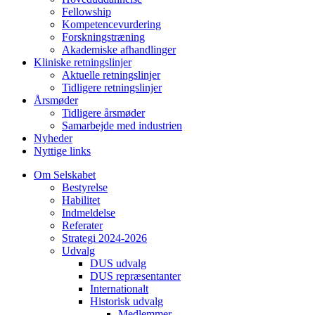
Fellowship
Kompetencevurdering
Forskningstræning
Akademiske afhandlinger
Kliniske retningslinjer
Aktuelle retningslinjer
Tidligere retningslinjer
Årsmøder
Tidligere årsmøder
Samarbejde med industrien
Nyheder
Nyttige links
Om Selskabet
Bestyrelse
Habilitet
Indmeldelse
Referater
Strategi 2024-2026
Udvalg
DUS udvalg
DUS repræsentanter
Internationalt
Historisk udvalg
Medlemmer