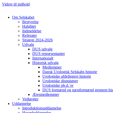
Videre til indhold
Om Selskabet
Bestyrelse
Habilitet
Indmeldelse
Referater
Strategi 2024-2026
Udvalg
DUS udvalg
DUS repræsentanter
Internationalt
Historisk udvalg
Medlemmer
Dansk Urologisk Selskabs historie
Urologiske afdelingers historie
Urologiske disputatser
Urologiske ph.d.´er
DUS formænd og næstformænd gennem hist
Æresmedlemmer
Vedtægter
Uddannelse
Introduktionsuddannelse
Hoveduddannelse