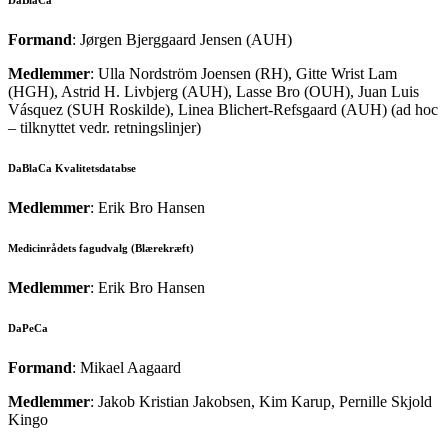
Formand
: Jørgen Bjerggaard Jensen (AUH)
Medlemmer
: Ulla Nordström Joensen (RH), Gitte Wrist Lam
(HGH), Astrid H. Livbjerg (AUH), Lasse Bro (OUH), Juan Luis
Vásquez (SUH Roskilde), Linea Blichert-Refsgaard (AUH) (ad hoc
– tilknyttet vedr. retningslinjer)
DaBlaCa Kvalitetsdatabse
Medlemmer
: Erik Bro Hansen
Medicinrådets fagudvalg (Blærekræft)
Medlemmer
: Erik Bro Hansen
DaPeCa
Formand
: Mikael Aagaard
Medlemmer
: Jakob Kristian Jakobsen, Kim Karup, Pernille Skjold
Kingo