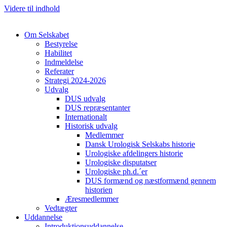
Videre til indhold
Om Selskabet
Bestyrelse
Habilitet
Indmeldelse
Referater
Strategi 2024-2026
Udvalg
DUS udvalg
DUS repræsentanter
Internationalt
Historisk udvalg
Medlemmer
Dansk Urologisk Selskabs historie
Urologiske afdelingers historie
Urologiske disputatser
Urologiske ph.d.´er
DUS formænd og næstformænd gennem
historien
Æresmedlemmer
Vedtægter
Uddannelse
Introduktionsuddannelse