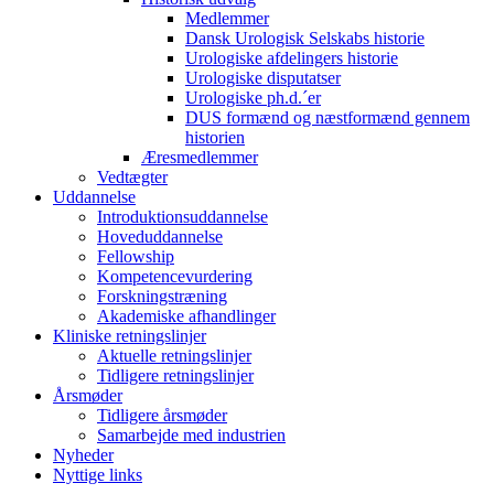
Medlemmer
Dansk Urologisk Selskabs historie
Urologiske afdelingers historie
Urologiske disputatser
Urologiske ph.d.´er
DUS formænd og næstformænd gennem
historien
Æresmedlemmer
Vedtægter
Uddannelse
Introduktionsuddannelse
Hoveduddannelse
Fellowship
Kompetencevurdering
Forskningstræning
Akademiske afhandlinger
Kliniske retningslinjer
Aktuelle retningslinjer
Tidligere retningslinjer
Årsmøder
Tidligere årsmøder
Samarbejde med industrien
Nyheder
Nyttige links