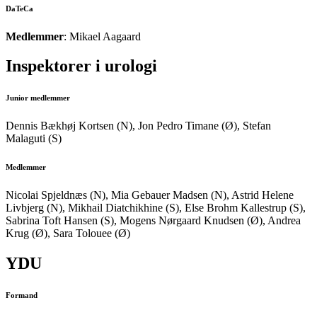
DaTeCa
Medlemmer
: Mikael Aagaard
Inspektorer i urologi
Junior medlemmer
Dennis Bækhøj Kortsen (N), Jon Pedro Timane (Ø), Stefan
Malaguti (S)
Medlemmer
Nicolai Spjeldnæs (N), Mia Gebauer Madsen (N), Astrid Helene
Livbjerg (N), Mikhail Diatchikhine (S), Else Brohm Kallestrup (S),
Sabrina Toft Hansen (S), Mogens Nørgaard Knudsen (Ø), Andrea
Krug (Ø), Sara Tolouee (Ø)
YDU
Formand