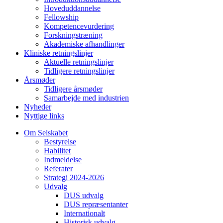
Hoveduddannelse
Cl
Fellowship
Kompetencevurdering
Forskningstræning
Akademiske afhandlinger
Kliniske retningslinjer
Aktuelle retningslinjer
Tidligere retningslinjer
Årsmøder
Tidligere årsmøder
Samarbejde med industrien
Nyheder
Nyttige links
Om Selskabet
Bestyrelse
Habilitet
Indmeldelse
Referater
Strategi 2024-2026
Udvalg
DUS udvalg
DUS repræsentanter
Internationalt
Historisk udvalg