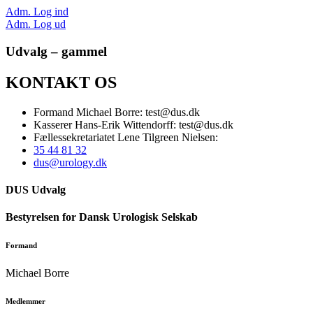
Adm. Log ind
Adm. Log ud
Udvalg – gammel
KONTAKT OS
Formand Michael Borre: test@dus.dk
Kasserer Hans-Erik Wittendorff: test@dus.dk
Fællessekretariatet Lene Tilgreen Nielsen:
35 44 81 32
dus@urology.dk
DUS Udvalg
Bestyrelsen for Dansk Urologisk Selskab
Formand
Michael Borre
Medlemmer