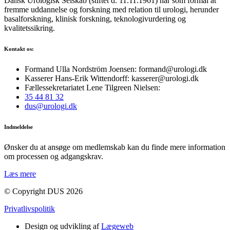
Dansk Urologisk Selskab (stiftet d. 11.11.1961) har som formål at
fremme uddannelse og forskning med relation til urologi, herunder
basalforskning, klinisk forskning, teknologivurdering og
kvalitetssikring.
Kontakt os:
Formand Ulla Nordström Joensen: formand@urologi.dk
Kasserer Hans-Erik Wittendorff: kasserer@urologi.dk
Fællessekretariatet Lene Tilgreen Nielsen:
35 44 81 32
dus@urologi.dk
Indmeldelse
Ønsker du at ansøge om medlemskab kan du finde mere information
om processen og adgangskrav.
Læs mere
© Copyright DUS 2026
Privatlivspolitik
Design og udvikling af
Lægeweb