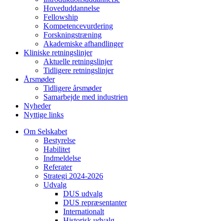
Hoveduddannelse
Fellowship
Kompetencevurdering
Forskningstræning
Akademiske afhandlinger
Kliniske retningslinjer
Aktuelle retningslinjer
Tidligere retningslinjer
Årsmøder
Tidligere årsmøder
Samarbejde med industrien
Nyheder
Nyttige links
Om Selskabet
Bestyrelse
Habilitet
Indmeldelse
Referater
Strategi 2024-2026
Udvalg
DUS udvalg
DUS repræsentanter
Internationalt
Historisk udvalg