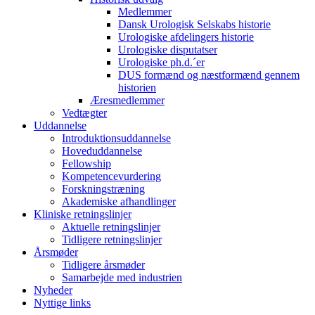
Medlemmer
Dansk Urologisk Selskabs historie
Urologiske afdelingers historie
Urologiske disputatser
Urologiske ph.d.´er
DUS formænd og næstformænd gennem
historien
Æresmedlemmer
Vedtægter
Uddannelse
Introduktionsuddannelse
Hoveduddannelse
Fellowship
Kompetencevurdering
Forskningstræning
Akademiske afhandlinger
Kliniske retningslinjer
Aktuelle retningslinjer
Tidligere retningslinjer
Årsmøder
Tidligere årsmøder
Samarbejde med industrien
Nyheder
Nyttige links