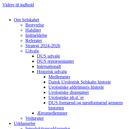
Videre til indhold
Om Selskabet
Bestyrelse
Habilitet
Indmeldelse
Referater
Cl
Strategi 2024-2026
Udvalg
DUS udvalg
DUS repræsentanter
Internationalt
Historisk udvalg
Medlemmer
Dansk Urologisk Selskabs historie
Urologiske afdelingers historie
Urologiske disputatser
Urologiske ph.d.´er
DUS formænd og næstformænd gennem
historien
Æresmedlemmer
Vedtægter
Uddannelse
Introduktionsuddannelse