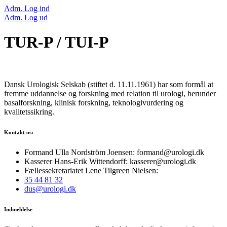
Adm. Log ind
Adm. Log ud
TUR-P / TUI-P
Dansk Urologisk Selskab (stiftet d. 11.11.1961) har som formål at
fremme uddannelse og forskning med relation til urologi, herunder
basalforskning, klinisk forskning, teknologivurdering og
kvalitetssikring.
Kontakt os:
Formand Ulla Nordström Joensen: formand@urologi.dk
Kasserer Hans-Erik Wittendorff: kasserer@urologi.dk
Fællessekretariatet Lene Tilgreen Nielsen:
35 44 81 32
dus@urologi.dk
Indmeldelse