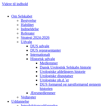
Videre til indhold
Om Selskabet
Bestyrelse
Habilitet
Indmeldelse
Referater
Cl
Strategi 2024-2026
Udvalg
DUS udvalg
DUS repræsentanter
Internationalt
Historisk udvalg
Medlemmer
Dansk Urologisk Selskabs historie
Urologiske afdelingers historie
Urologiske disputatser
Urologiske ph.d.´er
DUS formænd og næstformænd gennem
historien
Æresmedlemmer
Vedtægter
Uddannelse
Introduktionsuddannelse