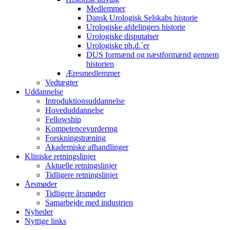
Medlemmer
Dansk Urologisk Selskabs historie
Urologiske afdelingers historie
Urologiske disputatser
Urologiske ph.d.´er
DUS formænd og næstformænd gennem
historien
Æresmedlemmer
Vedtægter
Uddannelse
Introduktionsuddannelse
Hoveduddannelse
Fellowship
Kompetencevurdering
Forskningstræning
Akademiske afhandlinger
Kliniske retningslinjer
Aktuelle retningslinjer
Tidligere retningslinjer
Årsmøder
Tidligere årsmøder
Samarbejde med industrien
Nyheder
Nyttige links