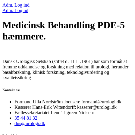
Adm. Log ind
Adm. Log ud
Medicinsk Behandling PDE-5
hæmmere.
Dansk Urologisk Selskab (stiftet d. 11.11.1961) har som formål at
fremme uddannelse og forskning med relation til urologi, herunder
basalforskning, klinisk forskning, teknologivurdering og
kvalitetssikring.
Kontakt os:
Formand Ulla Nordström Joensen: formand@urologi.dk
Kasserer Hans-Erik Wittendorff: kasserer@urologi.dk
Fællessekretariatet Lene Tilgreen Nielsen:
35 44 81 32
dus@urologi.dk