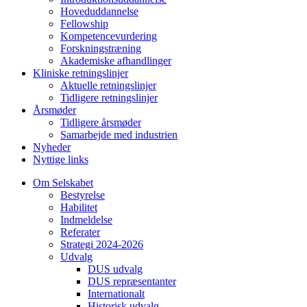
Hoveduddannelse
Fellowship
Kompetencevurdering
Forskningstræning
Akademiske afhandlinger
Kliniske retningslinjer
Aktuelle retningslinjer
Tidligere retningslinjer
Årsmøder
Tidligere årsmøder
Samarbejde med industrien
Nyheder
Nyttige links
Om Selskabet
Bestyrelse
Habilitet
Indmeldelse
Referater
Strategi 2024-2026
Udvalg
DUS udvalg
DUS repræsentanter
Internationalt
Historisk udvalg