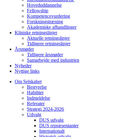
Hoveduddannelse
Fellowship
Kompetencevurdering
Forskningstræning
Akademiske afhandlinger
Kliniske retningslinjer
Aktuelle retningslinjer
Tidligere retningslinjer
Årsmøder
Tidligere årsmøder
Samarbejde med industrien
Nyheder
Nyttige links
Om Selskabet
Bestyrelse
Habilitet
Indmeldelse
Referater
Strategi 2024-2026
Udvalg
DUS udvalg
DUS repræsentanter
Internationalt
Historisk udvalg