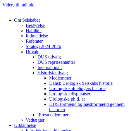
Videre til indhold
Om Selskabet
Bestyrelse
Habilitet
Indmeldelse
Referater
Cl
Strategi 2024-2026
Udvalg
DUS udvalg
DUS repræsentanter
Internationalt
Historisk udvalg
Medlemmer
Dansk Urologisk Selskabs historie
Urologiske afdelingers historie
Urologiske disputatser
Urologiske ph.d.´er
DUS formænd og næstformænd gennem
historien
Æresmedlemmer
Vedtægter
Uddannelse
Introduktionsuddannelse