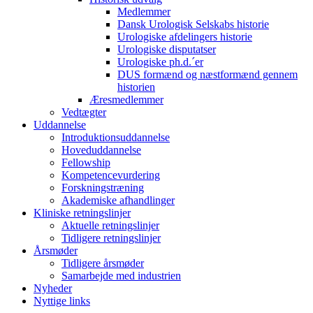
Medlemmer
Dansk Urologisk Selskabs historie
Urologiske afdelingers historie
Urologiske disputatser
Urologiske ph.d.´er
DUS formænd og næstformænd gennem
historien
Æresmedlemmer
Vedtægter
Uddannelse
Introduktionsuddannelse
Hoveduddannelse
Fellowship
Kompetencevurdering
Forskningstræning
Akademiske afhandlinger
Kliniske retningslinjer
Aktuelle retningslinjer
Tidligere retningslinjer
Årsmøder
Tidligere årsmøder
Samarbejde med industrien
Nyheder
Nyttige links