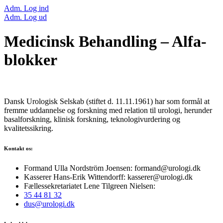
Adm. Log ind
Adm. Log ud
Medicinsk Behandling – Alfa-
blokker
Dansk Urologisk Selskab (stiftet d. 11.11.1961) har som formål at
fremme uddannelse og forskning med relation til urologi, herunder
basalforskning, klinisk forskning, teknologivurdering og
kvalitetssikring.
Kontakt os:
Formand Ulla Nordström Joensen: formand@urologi.dk
Kasserer Hans-Erik Wittendorff: kasserer@urologi.dk
Fællessekretariatet Lene Tilgreen Nielsen:
35 44 81 32
dus@urologi.dk