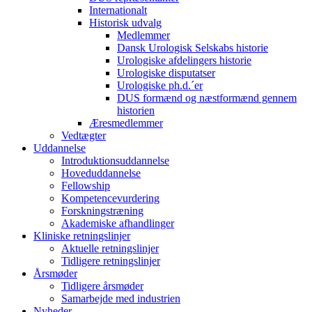
Internationalt
Historisk udvalg
Medlemmer
Dansk Urologisk Selskabs historie
Urologiske afdelingers historie
Urologiske disputatser
Urologiske ph.d.´er
DUS formænd og næstformænd gennem
historien
Æresmedlemmer
Vedtægter
Uddannelse
Introduktionsuddannelse
Hoveduddannelse
Fellowship
Kompetencevurdering
Forskningstræning
Akademiske afhandlinger
Kliniske retningslinjer
Aktuelle retningslinjer
Tidligere retningslinjer
Årsmøder
Tidligere årsmøder
Samarbejde med industrien
Nyheder