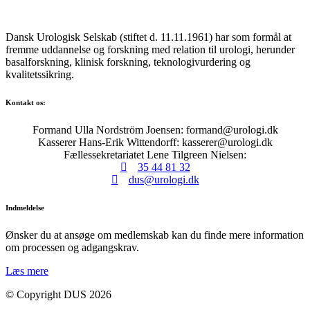
Dansk Urologisk Selskab (stiftet d. 11.11.1961) har som formål at
fremme uddannelse og forskning med relation til urologi, herunder
basalforskning, klinisk forskning, teknologivurdering og
kvalitetssikring.
Kontakt os:
Formand Ulla Nordström Joensen: formand@urologi.dk
Kasserer Hans-Erik Wittendorff: kasserer@urologi.dk
Fællessekretariatet Lene Tilgreen Nielsen:
35 44 81 32
dus@urologi.dk
Indmeldelse
Ønsker du at ansøge om medlemskab kan du finde mere information
om processen og adgangskrav.
Læs mere
© Copyright DUS 2026