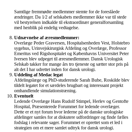
Samtlige fremmødte medlemmer stemte for de foreslåede
ændringer. Da 1⁄2 af selskabets medlemmer ikke var til stede
vil bestyrelsen indkalde til ekstraordinær generalforsamling
med henblik på endelig vedtagelse.
Udnævnelse af æresmedlemmer:
Overlæge Peder Graversen, Hospitalsenheden Vest, Holstebro
sygehus, Urinvejskirurgisk Afdeling og Overlæge, Professor
Emeritus ved Rigshospitalet og Københavns Universitet Peter
Iversen blev udpeget til æresmedlemmer. Dansk Urologisk
Selskab takker for mange års tro tjeneste og sætter stor pris på
alt det I har udrettet inden for dansk urologi.
Uddeling af Medac legat
Afdelingslæge og PhD-studerende Sarah Bube, Roskilde blev
tildelt legatet for et særdeles brugbart og interessant projekt
omhandlende simulationstræning.
Eventuelt
Ledende Overlæge Hans Rudolf Stimpel, Herlev og Gentofte
Hospital, Præsenterede Forummet for ledende overlæger.
Dette er et nyt forum hvor lederne på de danske urologiske
afdelinger samles for at diskutere udfordringer og finde fælles
fodslag i relevante sager. Forummet er oprettet som et led i
strategien om et mere samlet udtryk for dansk urologi.