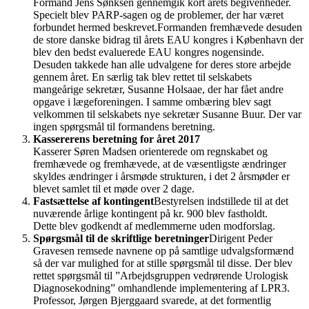
Formand Jens Sønksen gennemgik kort årets begivenheder.
Specielt blev PARP-sagen og de problemer, der har været
forbundet hermed beskrevet.Formanden fremhævede desuden
de store danske bidrag til årets EAU kongres i København der
blev den bedst evaluerede EAU kongres nogensinde.
Desuden takkede han alle udvalgene for deres store arbejde
gennem året. En særlig tak blev rettet til selskabets
mangeårige sekretær, Susanne Holsaae, der har fået andre
opgave i lægeforeningen. I samme ombæring blev sagt
velkommen til selskabets nye sekretær Susanne Buur. Der var
ingen spørgsmål til formandens beretning.
Kassererens beretning for året 2017
Kasserer Søren Madsen orienterede om regnskabet og
fremhævede og fremhævede, at de væsentligste ændringer
skyldes ændringer i årsmøde strukturen, i det 2 årsmøder er
blevet samlet til et møde over 2 dage.
Fastsættelse af kontingent
Bestyrelsen indstillede til at det
nuværende årlige kontingent på kr. 900 blev fastholdt.
Dette blev godkendt af medlemmerne uden modforslag.
Spørgsmål til de skriftlige beretninger
Dirigent Peder
Gravesen remsede navnene op på samtlige udvalgsformænd
så der var mulighed for at stille spørgsmål til disse. Der blev
rettet spørgsmål til ”Arbejdsgruppen vedrørende Urologisk
Diagnosekodning” omhandlende implementering af LPR3.
Professor, Jørgen Bjerggaard svarede, at det formentlig