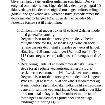
blive fremlagt på generalforsamlingen som hidtil. Der var
enighed om dette i salen. Ligeledes blev den nye paragraf 15
ikke vedtaget idet der var enighed om at generalforsamlingen
godt kunne godkende at nuværende udvalgsmedlemmer fik
deres mandat forlænget 1⁄2 år uden denne. Således blev
følgende forslag sat til afstemning:
Omlægning af mødestruktur til ét årligt 2-dages møde
med generalforsamling.
​Begrundelsen for dette forslag var at det vil bedre
mulighederne for faglige indslag og skabe en social
ramme der gør det muligt at mødes på tværs af landet.
Ændring i §10 samt justeringer i §2, §6.2 og §7, Ny
§15 (kan streges senere) (alle poster forlænges med 1⁄2
år).
Reducering i antallet af medlemmer der skal være til
stede for at vedtage vedtægtsændringer fra 1⁄2 af
selskabets medlemmer til 1⁄4 af selskabets medlemmer.
Begrundelsen for dette forslag var at det ikke længere
synes muligt at samle 1⁄2 af selskabets medlemmer og
at man derfor i øjeblikket skal indkalde til ekstraordinær
generalforsamling ved ændringer. Omvendt er der ikke
krav om antal deltagere her, hvorfor et mindretal af
foreningens medlemmer i princippet kan vedtage
ændringer. Ændring i §13.