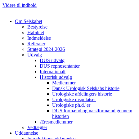
Videre til indhold
Om Selskabet
Bestyrelse
Habilitet
Indmeldelse
Referater
Strategi 2024-2026
Udvalg
DUS udvalg
DUS repræsentanter
Internationalt
Historisk udvalg
Cl
Medlemmer
Dansk Urologisk Selskabs historie
Urologiske afdelingers historie
Urologiske disputatser
Urologiske ph.d.´er
DUS formænd og næstformænd gennem
historien
Æresmedlemmer
Vedtægter
Uddannelse
Introduktionsuddannelse