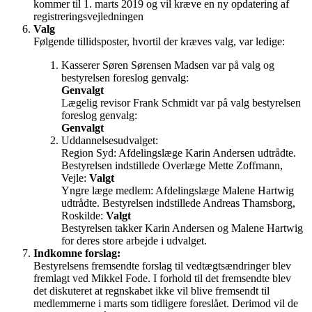
kommer til 1. marts 2019 og vil kræve en ny opdatering af
registreringsvejledningen
Valg
Følgende tillidsposter, hvortil der kræves valg, var ledige:
Kasserer Søren Sørensen Madsen var på valg og
bestyrelsen foreslog genvalg:
Genvalgt
Lægelig revisor Frank Schmidt var på valg bestyrelsen
foreslog genvalg:
Genvalgt
Uddannelsesudvalget:
Region Syd: Afdelingslæge Karin Andersen udtrådte.
Bestyrelsen indstillede Overlæge Mette Zoffmann,
Vejle:
Valgt
Yngre læge medlem: Afdelingslæge Malene Hartwig
udtrådte. Bestyrelsen indstillede Andreas Thamsborg,
Roskilde:
Valgt
Bestyrelsen takker Karin Andersen og Malene Hartwig
for deres store arbejde i udvalget.
Indkomne forslag:
Bestyrelsens fremsendte forslag til vedtægtsændringer blev
fremlagt ved Mikkel Fode. I forhold til det fremsendte blev
det diskuteret at regnskabet ikke vil blive fremsendt til
medlemmerne i marts som tidligere foreslået. Derimod vil de