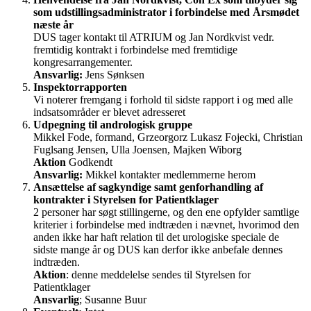
som udstillingsadministrator i forbindelse med Årsmødet
næste år
DUS tager kontakt til ATRIUM og Jan Nordkvist vedr.
fremtidig kontrakt i forbindelse med fremtidige
kongresarrangementer.
Ansvarlig:
Jens Sønksen
Inspektorrapporten
Vi noterer fremgang i forhold til sidste rapport i og med alle
indsatsområder er blevet adresseret
Udpegning til andrologisk gruppe
Mikkel Fode, formand, Grzeorgorz Lukasz Fojecki, Christian
Fuglsang Jensen, Ulla Joensen, Majken Wiborg
Aktion
Godkendt
Ansvarlig:
Mikkel kontakter medlemmerne herom
Ansættelse af sagkyndige samt genforhandling af
kontrakter i Styrelsen for Patientklager
2 personer har søgt stillingerne, og den ene opfylder samtlige
kriterier i forbindelse med indtræden i nævnet, hvorimod den
anden ikke har haft relation til det urologiske speciale de
sidste mange år og DUS kan derfor ikke anbefale dennes
indtræden.
Aktion
: denne meddelelse sendes til Styrelsen for
Patientklager
Ansvarlig
; Susanne Buur