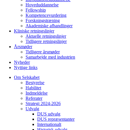
Hoveduddannelse
Fellowship
Kompetencevurdering
Forskningstræning
Akademiske afhandlinger
Kliniske retningslinjer
Aktuelle retningslinjer
Tidligere retningslinjer
Årsmøder
Tidligere årsmøder
Samarbejde med industrien
Nyheder
Nyttige links
Om Selskabet
Bestyrelse
Habilitet
Indmeldelse
Referater
Strategi 2024-2026
Udvalg
DUS udvalg
DUS repræsentanter
Internationalt
Historisk udvalg