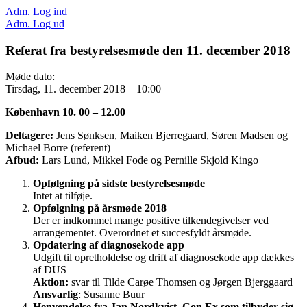
Adm. Log ind
Adm. Log ud
Referat fra bestyrelsesmøde den 11. december 2018
Møde dato:
Tirsdag, 11. december 2018 – 10:00
København 10. 00 – 12.00
Deltagere:
Jens Sønksen, Maiken Bjerregaard, Søren Madsen og
Michael Borre (referent)
Afbud:
Lars Lund, Mikkel Fode og Pernille Skjold Kingo
Opfølgning på sidste bestyrelsesmøde
Intet at tilføje.
Opfølgning på årsmøde 2018
Der er indkommet mange positive tilkendegivelser ved
arrangementet. Overordnet et succesfyldt årsmøde.
Opdatering af diagnosekode app
Udgift til opretholdelse og drift af diagnosekode app dækkes
af DUS
Aktion:
svar til Tilde Carøe Thomsen og Jørgen Bjerggaard
Ansvarlig
: Susanne Buur
Henvendelse fra Jan Nordkvist, Con Ex som tilbyder sig