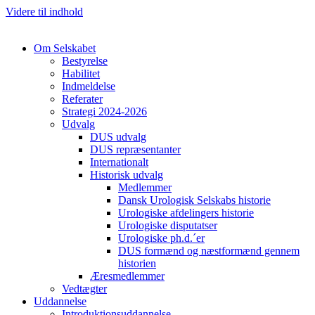
Videre til indhold
Om Selskabet
Bestyrelse
Habilitet
Indmeldelse
Referater
Strategi 2024-2026
Udvalg
Cl
DUS udvalg
DUS repræsentanter
Internationalt
Historisk udvalg
Medlemmer
Dansk Urologisk Selskabs historie
Urologiske afdelingers historie
Urologiske disputatser
Urologiske ph.d.´er
DUS formænd og næstformænd gennem
historien
Æresmedlemmer
Vedtægter
Uddannelse
Introduktionsuddannelse