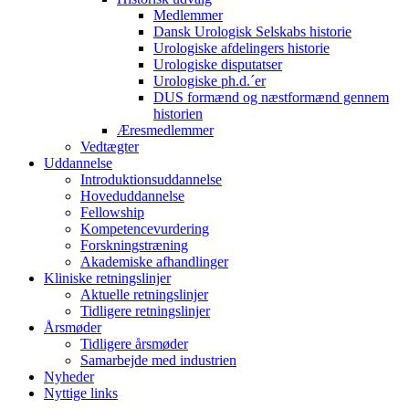
Medlemmer
Dansk Urologisk Selskabs historie
Urologiske afdelingers historie
Urologiske disputatser
Urologiske ph.d.´er
DUS formænd og næstformænd gennem
historien
Æresmedlemmer
Vedtægter
Uddannelse
Introduktionsuddannelse
Hoveduddannelse
Fellowship
Kompetencevurdering
Forskningstræning
Akademiske afhandlinger
Kliniske retningslinjer
Aktuelle retningslinjer
Tidligere retningslinjer
Årsmøder
Tidligere årsmøder
Samarbejde med industrien
Nyheder
Nyttige links