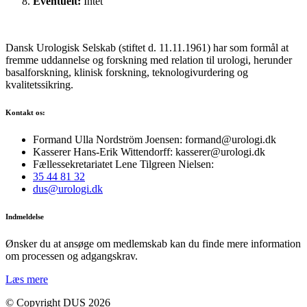
Eventuelt:
Intet
Dansk Urologisk Selskab (stiftet d. 11.11.1961) har som formål at
fremme uddannelse og forskning med relation til urologi, herunder
basalforskning, klinisk forskning, teknologivurdering og
kvalitetssikring.
Kontakt os:
Formand Ulla Nordström Joensen: formand@urologi.dk
Kasserer Hans-Erik Wittendorff: kasserer@urologi.dk
Fællessekretariatet Lene Tilgreen Nielsen:
35 44 81 32
dus@urologi.dk
Indmeldelse
Ønsker du at ansøge om medlemskab kan du finde mere information
om processen og adgangskrav.
Læs mere
© Copyright DUS 2026