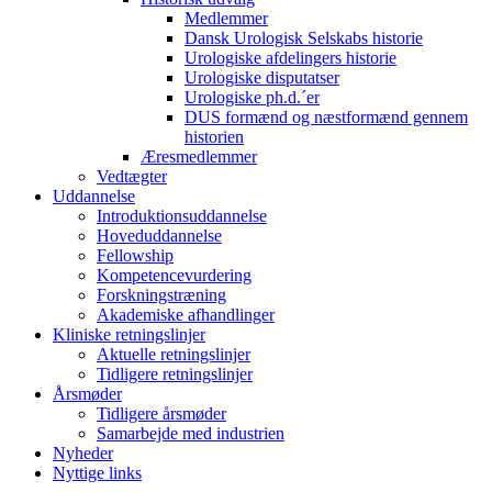
Medlemmer
Dansk Urologisk Selskabs historie
Urologiske afdelingers historie
Urologiske disputatser
Urologiske ph.d.´er
DUS formænd og næstformænd gennem
historien
Æresmedlemmer
Vedtægter
Uddannelse
Introduktionsuddannelse
Hoveduddannelse
Fellowship
Kompetencevurdering
Forskningstræning
Akademiske afhandlinger
Kliniske retningslinjer
Aktuelle retningslinjer
Tidligere retningslinjer
Årsmøder
Tidligere årsmøder
Samarbejde med industrien
Nyheder
Nyttige links