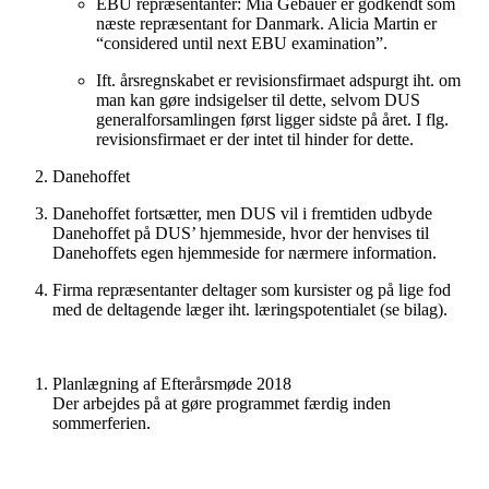
EBU repræsentanter: Mia Gebauer er godkendt som
næste repræsentant for Danmark. Alicia Martin er
“considered until next EBU examination”.
Ift. årsregnskabet er revisionsfirmaet adspurgt iht. om
man kan gøre indsigelser til dette, selvom DUS
generalforsamlingen først ligger sidste på året. I flg.
revisionsfirmaet er der intet til hinder for dette.
Danehoffet
Danehoffet fortsætter, men DUS vil i fremtiden udbyde
Danehoffet på DUS’ hjemmeside, hvor der henvises til
Danehoffets egen hjemmeside for nærmere information.
Firma repræsentanter deltager som kursister og på lige fod
med de deltagende læger iht. læringspotentialet (se bilag).
Planlægning af Efterårsmøde 2018
Der arbejdes på at gøre programmet færdig inden
sommerferien.