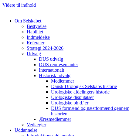
Videre til indhold
Om Selskabet
Bestyrelse
Habilitet
Indmeldelse
Referater
Strategi 2024-2026
Udvalg
DUS udvalg
Cl
DUS repræsentanter
Internationalt
Historisk udvalg
Medlemmer
Dansk Urologisk Selskabs historie
Urologiske afdelingers historie
Urologiske disputatser
Urologiske ph.d.´er
DUS formænd og næstformænd gennem
historien
Æresmedlemmer
Vedtægter
Uddannelse
Introduktionsuddannelse