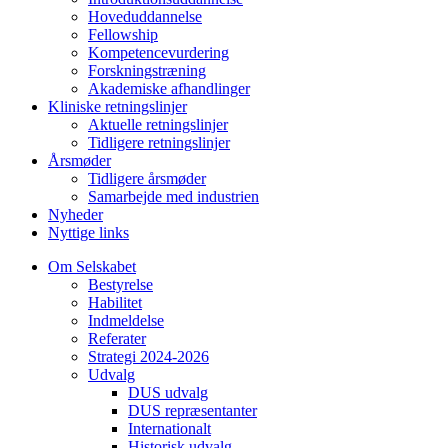
Hoveduddannelse
Fellowship
Kompetencevurdering
Forskningstræning
Akademiske afhandlinger
Kliniske retningslinjer
Aktuelle retningslinjer
Tidligere retningslinjer
Årsmøder
Tidligere årsmøder
Samarbejde med industrien
Nyheder
Nyttige links
Om Selskabet
Bestyrelse
Habilitet
Indmeldelse
Referater
Strategi 2024-2026
Udvalg
DUS udvalg
DUS repræsentanter
Internationalt
Historisk udvalg