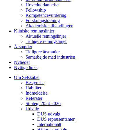
Hoveduddannelse
Fellowship
Kompetencevurdering
Forskningstræning
Akademiske afhandlinger
Kliniske retningslinjer
Aktuelle retningslinjer
Tidligere retningslinjer
Årsmøder
Tidligere årsmøder
Samarbejde med industrien
Nyheder
Nyttige links
Om Selskabet
Bestyrelse
Habilitet
Indmeldelse
Referater
Strategi 2024-2026
Udvalg
DUS udvalg
DUS repræsentanter
Internationalt
Historisk udvalg