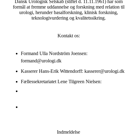
Dansk Urologisk Selskab (stiftet d. 11.11.1961) har som
formål at fremme uddannelse og forskning med relation til
urologi, herunder basalforskning, klinisk forskning,
teknologivurdering og kvalitetssikring.
Kontakt os:
Formand Ulla Nordström Joensen:
formand@urologi.dk
Kasserer Hans-Erik Wittendorff: kasserer@urologi.dk
Fællessekretariatet Lene Tilgreen Nielsen:
35 44 81 32
dus@urologi.dk
Indmeldelse