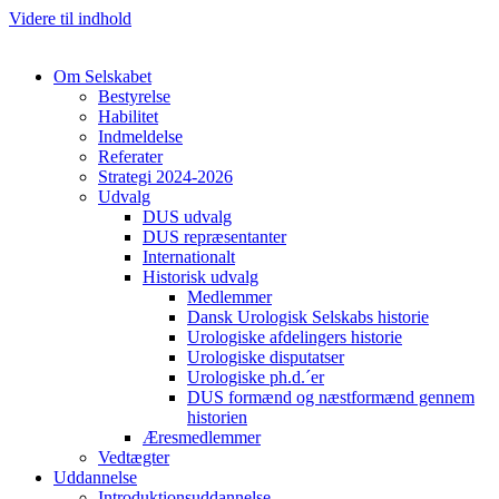
Videre til indhold
Om Selskabet
Bestyrelse
Habilitet
Indmeldelse
Referater
Strategi 2024-2026
Cl
Udvalg
DUS udvalg
DUS repræsentanter
Internationalt
Historisk udvalg
Medlemmer
Dansk Urologisk Selskabs historie
Urologiske afdelingers historie
Urologiske disputatser
Urologiske ph.d.´er
DUS formænd og næstformænd gennem
historien
Æresmedlemmer
Vedtægter
Uddannelse
Introduktionsuddannelse