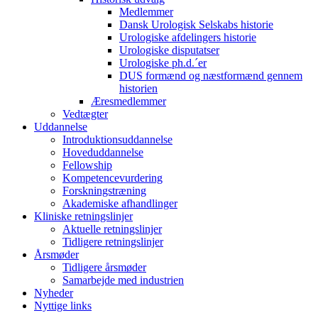
Medlemmer
Dansk Urologisk Selskabs historie
Urologiske afdelingers historie
Urologiske disputatser
Urologiske ph.d.´er
DUS formænd og næstformænd gennem
historien
Æresmedlemmer
Vedtægter
Uddannelse
Introduktionsuddannelse
Hoveduddannelse
Fellowship
Kompetencevurdering
Forskningstræning
Akademiske afhandlinger
Kliniske retningslinjer
Aktuelle retningslinjer
Tidligere retningslinjer
Årsmøder
Tidligere årsmøder
Samarbejde med industrien
Nyheder
Nyttige links