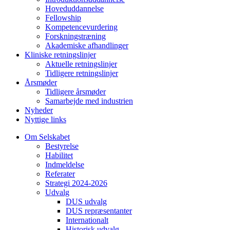
Hoveduddannelse
Fellowship
Kompetencevurdering
Forskningstræning
Akademiske afhandlinger
Kliniske retningslinjer
Aktuelle retningslinjer
Tidligere retningslinjer
Årsmøder
Tidligere årsmøder
Samarbejde med industrien
Nyheder
Nyttige links
Om Selskabet
Bestyrelse
Habilitet
Indmeldelse
Referater
Strategi 2024-2026
Udvalg
DUS udvalg
DUS repræsentanter
Internationalt
Historisk udvalg