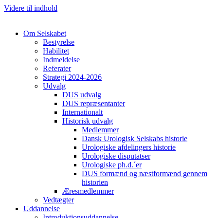
Videre til indhold
Om Selskabet
Bestyrelse
Habilitet
Indmeldelse
Referater
Cl
Strategi 2024-2026
Udvalg
DUS udvalg
DUS repræsentanter
Internationalt
Historisk udvalg
Medlemmer
Dansk Urologisk Selskabs historie
Urologiske afdelingers historie
Urologiske disputatser
Urologiske ph.d.´er
DUS formænd og næstformænd gennem
historien
Æresmedlemmer
Vedtægter
Uddannelse
Introduktionsuddannelse