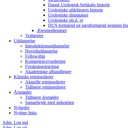
Dansk Urologisk Selskabs historie
Urologiske afdelingers historie
Urologiske disputatser
Urologiske ph.d.´er
DUS formænd og næstformænd gennem hist
Æresmedlemmer
Vedtægter
Uddannelse
Introduktionsuddannelse
Hoveduddannelse
Fellowship
Kompetencevurdering
Forskningstræning
Akademiske afhandlinger
Kliniske retningslinjer
Aktuelle retningslinjer
Tidligere retningslinjer
Årsmøder
Tidligere årsmøder
Samarbejde med industrien
Nyheder
Nyttige links
Adm. Log ind
Adm. Log ud