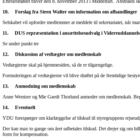
Efterårsmødet bliver den 8. november 2013 i Middelfart. Abstrakts sk
10.
Forslag fra Steen Walter om information om afhandlinger
Selskabet vil opfordre medlemmer at meddele til sekretariatet, når man
11.
DUS repræsentation i ansættelsesudvalg i Videreuddannel
Se under punkt tre
12.
Diskussion af vedtægter om medlemskab
Vedtægterne skal på hjemmesiden, så de er tilgængelige.
Formuleringen af vedtægterne vil blive drøftet på de fremtidige besty
13.
Anmodning om medlemskab
Anne Wentzer og Mie Gaedt Thorlund anmoder om medlemskab. Beg
14.
Eventuelt
YDU forespørger om klarlæggelse af tilskud til styregruppens rejseudg
Der kan max to gange om året udbetales tilskud. Det drejer sig om bi
form for kompensation.