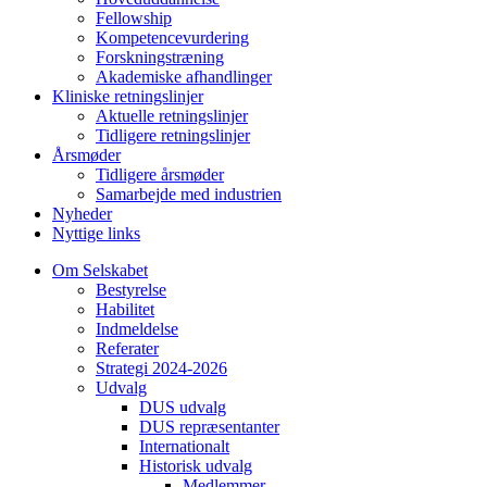
Fellowship
Kompetencevurdering
Forskningstræning
Akademiske afhandlinger
Kliniske retningslinjer
Aktuelle retningslinjer
Tidligere retningslinjer
Årsmøder
Tidligere årsmøder
Samarbejde med industrien
Nyheder
Nyttige links
Om Selskabet
Bestyrelse
Habilitet
Indmeldelse
Referater
Strategi 2024-2026
Udvalg
DUS udvalg
DUS repræsentanter
Internationalt
Historisk udvalg
Medlemmer