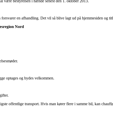
al være bestyrelsen i hænde senest den 1. oktober 2013.
 forsvarer en afhandling. Det vil så blive lagt ud på hjemmesiden og tit
sesregion Nord
relsesmøder.
ge optages og bydes velkommen.
ifter.
lligste offentlige transport. Hvis man kører flere i samme bil, kan ch