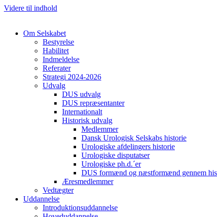
Videre til indhold
Om Selskabet
Bestyrelse
Habilitet
Indmeldelse
Referater
Strategi 2024-2026
Udvalg
DUS udvalg
DUS repræsentanter
Internationalt
Historisk udvalg
Medlemmer
Dansk Urologisk Selskabs historie
Urologiske afdelingers historie
Urologiske disputatser
Urologiske ph.d.´er
DUS formænd og næstformænd gennem hist
Æresmedlemmer
Vedtægter
Uddannelse
Introduktionsuddannelse
Hoveduddannelse