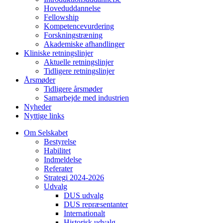
Hoveduddannelse
Fellowship
Kompetencevurdering
Forskningstræning
Akademiske afhandlinger
Kliniske retningslinjer
Aktuelle retningslinjer
Tidligere retningslinjer
Årsmøder
Tidligere årsmøder
Samarbejde med industrien
Nyheder
Nyttige links
Om Selskabet
Bestyrelse
Habilitet
Indmeldelse
Referater
Strategi 2024-2026
Udvalg
DUS udvalg
DUS repræsentanter
Internationalt
Historisk udvalg