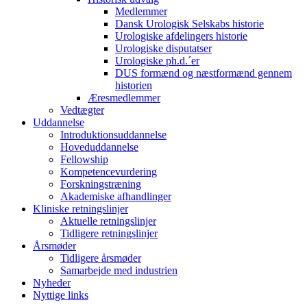
Medlemmer
Dansk Urologisk Selskabs historie
Urologiske afdelingers historie
Urologiske disputatser
Urologiske ph.d.´er
DUS formænd og næstformænd gennem
historien
Æresmedlemmer
Vedtægter
Uddannelse
Introduktionsuddannelse
Hoveduddannelse
Fellowship
Kompetencevurdering
Forskningstræning
Akademiske afhandlinger
Kliniske retningslinjer
Aktuelle retningslinjer
Tidligere retningslinjer
Årsmøder
Tidligere årsmøder
Samarbejde med industrien
Nyheder
Nyttige links