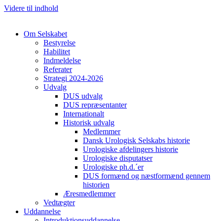
Videre til indhold
Om Selskabet
Bestyrelse
Habilitet
Indmeldelse
Referater
Strategi 2024-2026
Udvalg
DUS udvalg
DUS repræsentanter
Internationalt
Historisk udvalg
Medlemmer
Dansk Urologisk Selskabs historie
Urologiske afdelingers historie
Urologiske disputatser
Urologiske ph.d.´er
DUS formænd og næstformænd gennem
historien
Æresmedlemmer
Vedtægter
Uddannelse
Introduktionsuddannelse