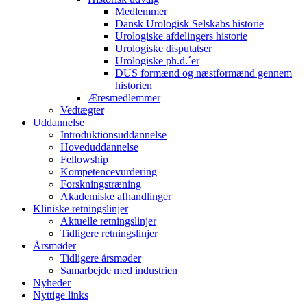
Medlemmer
Dansk Urologisk Selskabs historie
Urologiske afdelingers historie
Urologiske disputatser
Urologiske ph.d.´er
DUS formænd og næstformænd gennem
historien
Æresmedlemmer
Vedtægter
Uddannelse
Introduktionsuddannelse
Hoveduddannelse
Fellowship
Kompetencevurdering
Forskningstræning
Akademiske afhandlinger
Kliniske retningslinjer
Aktuelle retningslinjer
Tidligere retningslinjer
Årsmøder
Tidligere årsmøder
Samarbejde med industrien
Nyheder
Nyttige links