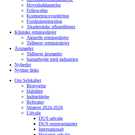
Hoveduddannelse
Fellowship
Kompetencevurdering
Forskningstræning
Akademiske afhandlinger
Kliniske retningslinjer
Aktuelle retningslinjer
Tidligere retningslinjer
Årsmøder
Tidligere årsmøder
Samarbejde med industrien
Nyheder
Nyttige links
Om Selskabet
Bestyrelse
Habilitet
Indmeldelse
Referater
Strategi 2024-2026
Udvalg
DUS udvalg
DUS repræsentanter
Internationalt
Historisk udvalg