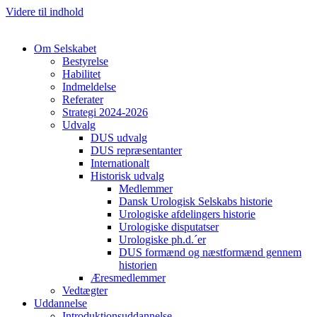
Videre til indhold
Om Selskabet
Bestyrelse
Habilitet
Indmeldelse
Referater
Strategi 2024-2026
Udvalg
DUS udvalg
DUS repræsentanter
Internationalt
Historisk udvalg
Medlemmer
Dansk Urologisk Selskabs historie
Urologiske afdelingers historie
Urologiske disputatser
Urologiske ph.d.´er
DUS formænd og næstformænd gennem
historien
Æresmedlemmer
Vedtægter
Uddannelse
Introduktionsuddannelse