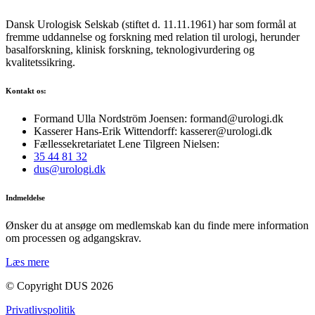
Dansk Urologisk Selskab (stiftet d. 11.11.1961) har som formål at
fremme uddannelse og forskning med relation til urologi, herunder
basalforskning, klinisk forskning, teknologivurdering og
kvalitetssikring.
Kontakt os:
Formand Ulla Nordström Joensen: formand@urologi.dk
Kasserer Hans-Erik Wittendorff: kasserer@urologi.dk
Fællessekretariatet Lene Tilgreen Nielsen:
35 44 81 32
dus@urologi.dk
Indmeldelse
Ønsker du at ansøge om medlemskab kan du finde mere information
om processen og adgangskrav.
Læs mere
© Copyright DUS 2026
Privatlivspolitik