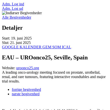
Adm. Log ind
Adm. Log ud
Alle Begivenheder
Detaljer
Start:
19. juni 2025
Slut:
21. juni 2025
GOOGLE KALENDER
GEM SOM ICAL
EAU – UROonco25, Seville, Spain
Website:
uroonco25.org
A leading onco-urology meeting focused on prostate, urothelial,
renal, and rare tumours, featuring interactive roundtables and major
trial results.
forrige
begivenhed
næste
begivenhed