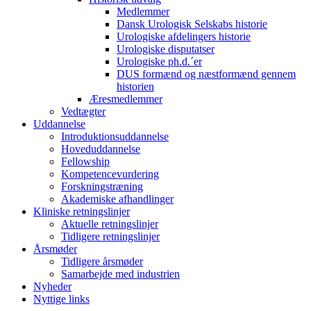
Medlemmer
Dansk Urologisk Selskabs historie
Urologiske afdelingers historie
Urologiske disputatser
Urologiske ph.d.´er
DUS formænd og næstformænd gennem
historien
Æresmedlemmer
Vedtægter
Uddannelse
Introduktionsuddannelse
Hoveduddannelse
Fellowship
Kompetencevurdering
Forskningstræning
Akademiske afhandlinger
Kliniske retningslinjer
Aktuelle retningslinjer
Tidligere retningslinjer
Årsmøder
Tidligere årsmøder
Samarbejde med industrien
Nyheder
Nyttige links