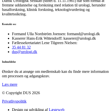
Dansk Urologisk Selskab (stiftet d. 11.11.1961) har som formål at
fremme uddannelse og forskning med relation til urologi, herunder
basalforskning, klinisk forskning, teknologivurdering og
kvalitetssikring.
Kontakt os:
Formand Ulla Nordström Joensen: formand@urologi.dk
Kasserer Hans-Erik Wittendorff: kasserer@urologi.dk
Fællessekretariatet Lene Tilgreen Nielsen:
35 44 81 32
dus@urologi.dk
Indmeldelse
Ønsker du at ansøge om medlemskab kan du finde mere information
om processen og adgangskrav.
Læs mere
© Copyright DUS 2026
Privatlivspolitik
Design og udvikling af
Lægeweb