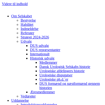
Videre til indhold
Om Selskabet
Bestyrelse
Habilitet
Indmeldelse
Referater
Strategi 2024-2026
Udvalg
DUS udvalg
DUS repræsentanter
Internationalt
Historisk udvalg
Medlemmer
Dansk Urologisk Selskabs historie
Urologiske afdelingers historie
Urologiske disputatser
Urologiske ph.d.´er
DUS formænd og næstformænd gennem
historien
Æresmedlemmer
Vedtægter
Uddannelse
Introduktionsuddannelse