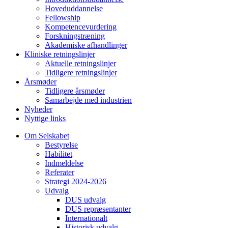
Hoveduddannelse
Fellowship
Kompetencevurdering
Forskningstræning
Akademiske afhandlinger
Kliniske retningslinjer
Aktuelle retningslinjer
Tidligere retningslinjer
Årsmøder
Tidligere årsmøder
Samarbejde med industrien
Nyheder
Nyttige links
Om Selskabet
Bestyrelse
Habilitet
Indmeldelse
Referater
Strategi 2024-2026
Udvalg
DUS udvalg
DUS repræsentanter
Internationalt
Historisk udvalg