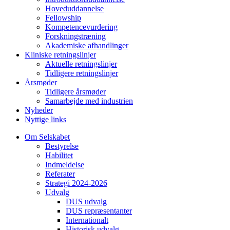
Hoveduddannelse
Fellowship
Kompetencevurdering
Forskningstræning
Akademiske afhandlinger
Kliniske retningslinjer
Aktuelle retningslinjer
Tidligere retningslinjer
Årsmøder
Tidligere årsmøder
Samarbejde med industrien
Nyheder
Nyttige links
Om Selskabet
Bestyrelse
Habilitet
Indmeldelse
Referater
Strategi 2024-2026
Udvalg
DUS udvalg
DUS repræsentanter
Internationalt
Historisk udvalg