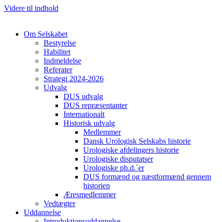
Videre til indhold
Om Selskabet
Bestyrelse
Habilitet
Indmeldelse
Referater
Strategi 2024-2026
Udvalg
DUS udvalg
DUS repræsentanter
Internationalt
Historisk udvalg
Medlemmer
Dansk Urologisk Selskabs historie
Urologiske afdelingers historie
Urologiske disputatser
Urologiske ph.d.´er
DUS formænd og næstformænd gennem
historien
Æresmedlemmer
Vedtægter
Uddannelse
Introduktionsuddannelse