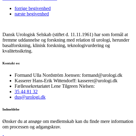
forrige
begivenhed
næste
begivenhed
Dansk Urologisk Selskab (stiftet d. 11.11.1961) har som formål at
fremme uddannelse og forskning med relation til urologi, herunder
basalforskning, klinisk forskning, teknologivurdering og
kvalitetssikring.
Kontakt os:
Formand Ulla Nordström Joensen: formand@urologi.dk
Kasserer Hans-Erik Wittendorff: kasserer@urologi.dk
Fællessekretariatet Lene Tilgreen Nielsen:
35 44 81 32
dus@urologi.dk
Indmeldelse
Ønsker du at ansøge om medlemskab kan du finde mere information
om processen og adgangskrav.