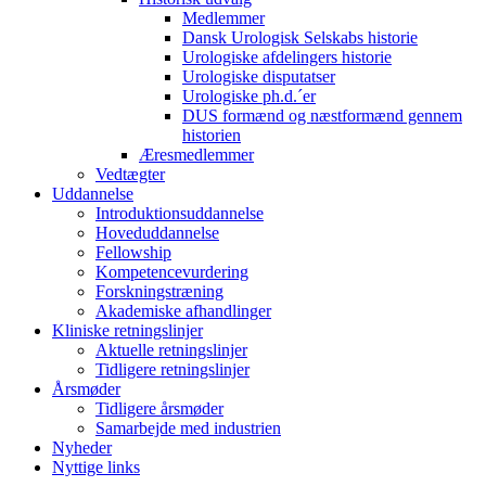
Medlemmer
Dansk Urologisk Selskabs historie
Urologiske afdelingers historie
Urologiske disputatser
Urologiske ph.d.´er
DUS formænd og næstformænd gennem
historien
Æresmedlemmer
Vedtægter
Uddannelse
Introduktionsuddannelse
Hoveduddannelse
Fellowship
Kompetencevurdering
Forskningstræning
Akademiske afhandlinger
Kliniske retningslinjer
Aktuelle retningslinjer
Tidligere retningslinjer
Årsmøder
Tidligere årsmøder
Samarbejde med industrien
Nyheder
Nyttige links