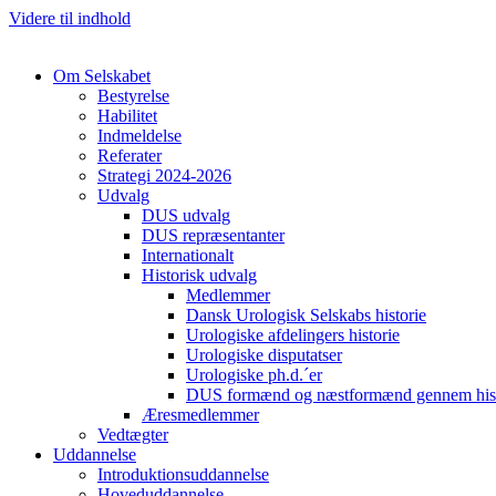
Videre til indhold
Om Selskabet
Bestyrelse
Habilitet
Indmeldelse
Referater
Strategi 2024-2026
Udvalg
DUS udvalg
DUS repræsentanter
Internationalt
Historisk udvalg
Medlemmer
Dansk Urologisk Selskabs historie
Urologiske afdelingers historie
Urologiske disputatser
Urologiske ph.d.´er
DUS formænd og næstformænd gennem hist
Æresmedlemmer
Vedtægter
Uddannelse
Introduktionsuddannelse
Hoveduddannelse