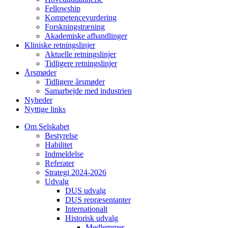
Fellowship
Kompetencevurdering
Forskningstræning
Akademiske afhandlinger
Kliniske retningslinjer
Aktuelle retningslinjer
Tidligere retningslinjer
Årsmøder
Tidligere årsmøder
Samarbejde med industrien
Nyheder
Nyttige links
Om Selskabet
Bestyrelse
Habilitet
Indmeldelse
Referater
Strategi 2024-2026
Udvalg
DUS udvalg
DUS repræsentanter
Internationalt
Historisk udvalg
Medlemmer