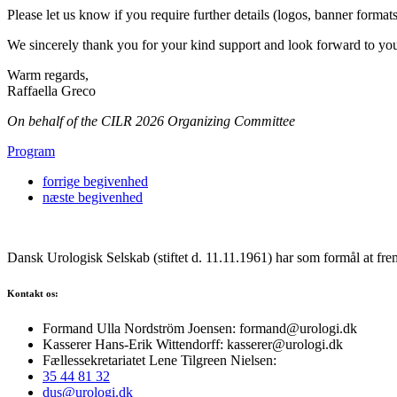
Please let us know if you require further details (logos, banner forma
We sincerely thank you for your kind support and look forward to your
Warm regards,
Raffaella Greco
On behalf of the
CILR 2026 Organizing Committee
Program
forrige
begivenhed
næste
begivenhed
Dansk Urologisk Selskab (stiftet d. 11.11.1961) har som formål at fre
Kontakt os:
Formand Ulla Nordström Joensen: formand@urologi.dk
Kasserer Hans-Erik Wittendorff: kasserer@urologi.dk
Fællessekretariatet Lene Tilgreen Nielsen:
35 44 81 32
dus@urologi.dk