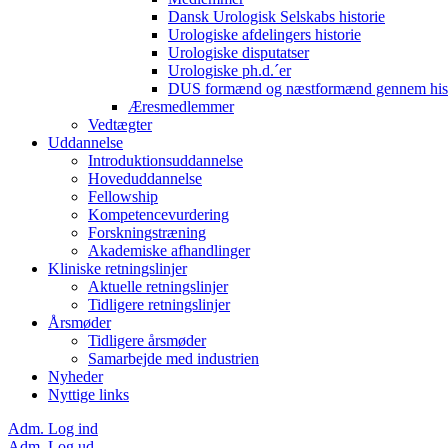
Dansk Urologisk Selskabs historie
Urologiske afdelingers historie
Urologiske disputatser
Urologiske ph.d.´er
DUS formænd og næstformænd gennem hist
Æresmedlemmer
Vedtægter
Uddannelse
Introduktionsuddannelse
Hoveduddannelse
Fellowship
Kompetencevurdering
Forskningstræning
Akademiske afhandlinger
Kliniske retningslinjer
Aktuelle retningslinjer
Tidligere retningslinjer
Årsmøder
Tidligere årsmøder
Samarbejde med industrien
Nyheder
Nyttige links
Adm. Log ind
Adm. Log ud