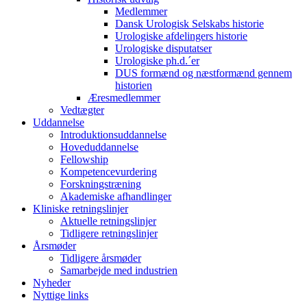
Medlemmer
Dansk Urologisk Selskabs historie
Urologiske afdelingers historie
Urologiske disputatser
Urologiske ph.d.´er
DUS formænd og næstformænd gennem
historien
Æresmedlemmer
Vedtægter
Uddannelse
Introduktionsuddannelse
Hoveduddannelse
Fellowship
Kompetencevurdering
Forskningstræning
Akademiske afhandlinger
Kliniske retningslinjer
Aktuelle retningslinjer
Tidligere retningslinjer
Årsmøder
Tidligere årsmøder
Samarbejde med industrien
Nyheder
Nyttige links