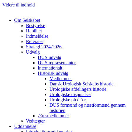
Videre til indhold
Om Selskabet
Bestyrelse
Habilitet
Indmeldelse
Referater
Strategi 2024-2026
Udvalg
DUS udvalg
DUS repræsentanter
Internationalt
Historisk udvalg
Medlemmer
Dansk Urologisk Selskabs historie
Urologiske afdelingers historie
Urologiske disputatser
Urologiske ph.d.´er
DUS formænd og næstformænd gennem
historien
Æresmedlemmer
Vedtægter
Uddannelse
Introduktionsuddannelse