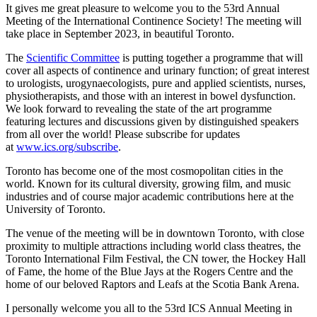
It gives me great pleasure to welcome you to the 53rd Annual
Meeting of the International Continence Society! The meeting will
take place in September 2023, in beautiful Toronto.
The
Scientific Committee
is putting together a programme that will
cover all aspects of continence and urinary function; of great interest
to urologists, urogynaecologists, pure and applied scientists, nurses,
physiotherapists, and those with an interest in bowel dysfunction.
We look forward to revealing the state of the art programme
featuring lectures and discussions given by distinguished speakers
from all over the world! Please subscribe for updates
at
www.ics.org/subscribe
.
Toronto has become one of the most cosmopolitan cities in the
world. Known for its cultural diversity, growing film, and music
industries and of course major academic contributions here at the
University of Toronto.
The venue of the meeting will be in downtown Toronto, with close
proximity to multiple attractions including world class theatres, the
Toronto International Film Festival, the CN tower, the Hockey Hall
of Fame, the home of the Blue Jays at the Rogers Centre and the
home of our beloved Raptors and Leafs at the Scotia Bank Arena.
I personally welcome you all to the 53rd ICS Annual Meeting in