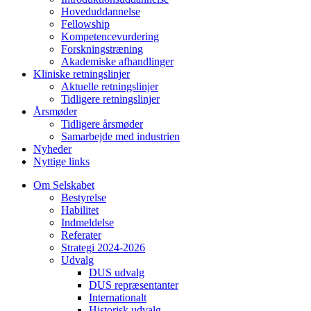
Hoveduddannelse
Fellowship
Kompetencevurdering
Forskningstræning
Akademiske afhandlinger
Kliniske retningslinjer
Aktuelle retningslinjer
Tidligere retningslinjer
Årsmøder
Tidligere årsmøder
Samarbejde med industrien
Nyheder
Nyttige links
Om Selskabet
Bestyrelse
Habilitet
Indmeldelse
Referater
Strategi 2024-2026
Udvalg
DUS udvalg
DUS repræsentanter
Internationalt
Historisk udvalg