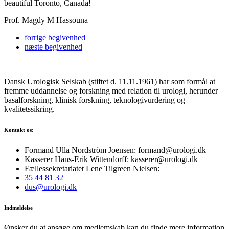
beautiful Toronto, Canada!
Prof. Magdy M Hassouna
forrige
begivenhed
næste
begivenhed
Dansk Urologisk Selskab (stiftet d. 11.11.1961) har som formål at
fremme uddannelse og forskning med relation til urologi, herunder
basalforskning, klinisk forskning, teknologivurdering og
kvalitetssikring.
Kontakt os:
Formand Ulla Nordström Joensen: formand@urologi.dk
Kasserer Hans-Erik Wittendorff: kasserer@urologi.dk
Fællessekretariatet Lene Tilgreen Nielsen:
35 44 81 32
dus@urologi.dk
Indmeldelse
Ønsker du at ansøge om medlemskab kan du finde mere information