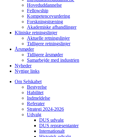
Hoveduddannelse
Fellowship
Kompetencevurdering
Forskningstræning
Akademiske afhandlinger
Kliniske retningslinjer
Aktuelle retningslinjer
Tidligere retningslinjer
Årsmøder
Tidligere årsmøder
Samarbejde med industrien
Nyheder
Nyttige links
Om Selskabet
Bestyrelse
Habilitet
Indmeldelse
Referater
Strategi 2024-2026
Udvalg
DUS udvalg
DUS repræsentanter
Internationalt
Historisk udvalg