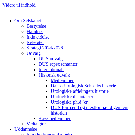
Videre til indhold
Om Selskabet
Bestyrelse
Habilitet
Indmeldelse
Referater
Strategi 2024-2026
Cl
Udvalg
DUS udvalg
DUS repræsentanter
Internationalt
Historisk udvalg
Medlemmer
Dansk Urologisk Selskabs historie
Urologiske afdelingers historie
Urologiske disputatser
Urologiske ph.d.´er
DUS formænd og næstformænd gennem
historien
Æresmedlemmer
Vedtægter
Uddannelse
Introduktionsuddannelse