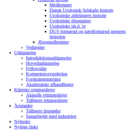
Medlemmer
Dansk Urologisk Selskabs historie
Urologiske afdelingers historie
Urologiske disputatser
Urologiske ph.d.´er
DUS formænd og næstformænd gennem
historien
Æresmedlemmer
Vedtægter
Uddannelse
Introduktionsuddannelse
Hoveduddannelse
Fellowship
Kompetencevurdering
Forskningstræning
Akademiske afhandlinger
Kliniske retningslinjer
Aktuelle retningslinjer
Tidligere retningslinjer
Årsmøder
Tidligere årsmøder
Samarbejde med industrien
Nyheder
Nyttige links