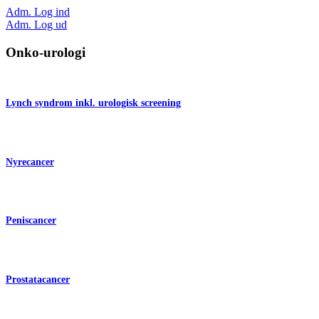
Adm. Log ind
Adm. Log ud
Onko-urologi
Lynch syndrom inkl. urologisk screening
Nyrecancer
Peniscancer
Prostatacancer