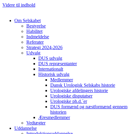
Videre til indhold
Om Selskabet
Bestyrelse
Habilitet
Indmeldelse
Referater
Strategi 2024-2026
Cl
Udvalg
DUS udvalg
DUS repræsentanter
Internationalt
Historisk udvalg
Medlemmer
Dansk Urologisk Selskabs historie
Urologiske afdelingers historie
Urologiske disputatser
Urologiske ph.d.´er
DUS formænd og næstformænd gennem
historien
Æresmedlemmer
Vedtægter
Uddannelse
Introduktionsuddannelse