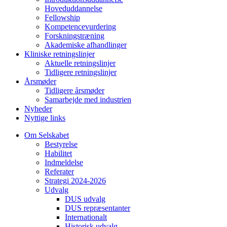
Hoveduddannelse
Fellowship
Kompetencevurdering
Forskningstræning
Akademiske afhandlinger
Kliniske retningslinjer
Aktuelle retningslinjer
Tidligere retningslinjer
Årsmøder
Tidligere årsmøder
Samarbejde med industrien
Nyheder
Nyttige links
Om Selskabet
Bestyrelse
Habilitet
Indmeldelse
Referater
Strategi 2024-2026
Udvalg
DUS udvalg
DUS repræsentanter
Internationalt
Historisk udvalg