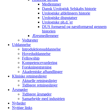
Medlemmer
Dansk Urologisk Selskabs historie
Urologiske afdelingers historie
Urologiske disputatser
Urologiske ph.d.´er
DUS formænd og næstformænd gennem
historien
Æresmedlemmer
Vedtægter
Uddannelse
Introduktionsuddannelse
Hoveduddannelse
Fellowship
Kompetencevurdering
Forskningstræning
Akademiske afhandlinger
Kliniske retningslinjer
Aktuelle retningslinjer
Tidligere retningslinjer
Årsmøder
Tidligere årsmøder
Samarbejde med industrien
Nyheder
Nyttige links