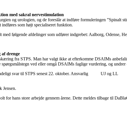
ktion med sakral nervestimulation
urgien og urologien, og de foreslår at indføre formuleringen ”Spinalt 
 indføres som højt specialiseret funktion.
endt med følgende afdelinger som udfører indgrebet: Aalborg, Odense, H
 af drenge
omskæring fra STPS. Man har valgt ikke at efterkomme DSAIMs anbefali
tte spørgsmålstegn ved eller omgå DSAIMs faglige vurdering, og undrer 
eligt svar til STPS senest 22. oktober. Ansvarlig UJ og LL
k Jensen.
olt for hans store arbejde gennem årene. Dette meldes tilbage til DaBla