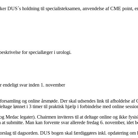
 DUS´s holdning til specialisteksamen, anvendelse af CME point, erfar
krivelse for speciallæger i urologi.
 endeligt svar inden 1. november
forsamling og online årsmøde. Der skal udsendes link til afholdelse af
tage lønnet i 3 timer til praktisk hjælp i forbindelse med online sessio
og Medac legater). Chairmen inviteres til at deltage online og ikke fysi
at submitte. Man kan forvente svar allerede fredag 6. november, idet b
rslag til dagsorden. DUS bogen skal færdiggøres inkl. opdatering om hv