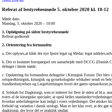
Referat af bestyrelsesmøde 5. oktober 2020 kl. 10-12
Møde dato:
Mandag, 5. oktober 2020 – 10:00
1. Opfølgning på sidste bestyrelsesmøde
Referat godkendt
2. Orientering fra formanden
a. Det oplyses,at både det nye Ipsen legat og Medac legat uddeles,se
b. Der er kommet forespørgsel om samarbejde med DCCG (Danish Co
deltaget i første møde.
c. Opdatering fra formandens deltagelse i Kirurgisk Forum: Der blev di
ortopædkirurgisk, kirurgisk og gynækologiske selskaber sendt en beky
Sundhedsstyrelsen og Lægeforeningen hvori det gøres opmærksom på at 
d. Selskab for Dagkirurgi, som er initieret for flere år siden af bl.a.
tværs af de kirurgiske specialer, at opnå fælles standarder/vejledning
hvordan anbefalingerne kan indgå i vores vejledninger. Det ønskes kl
forhold og variation i dansk urologi. Man er her klar over, at der gør 
dagkirurgi, der hvor det er praktisk muligt.