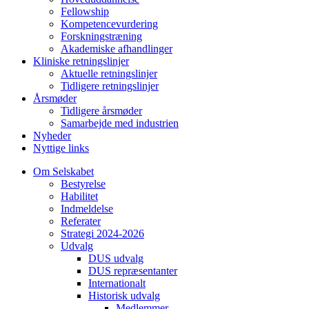
Fellowship
Kompetencevurdering
Forskningstræning
Akademiske afhandlinger
Kliniske retningslinjer
Aktuelle retningslinjer
Tidligere retningslinjer
Årsmøder
Tidligere årsmøder
Samarbejde med industrien
Nyheder
Nyttige links
Om Selskabet
Bestyrelse
Habilitet
Indmeldelse
Referater
Strategi 2024-2026
Udvalg
DUS udvalg
DUS repræsentanter
Internationalt
Historisk udvalg
Medlemmer