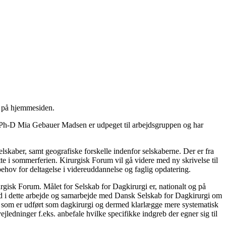
g på hjemmesiden.
h-D Mia Gebauer Madsen er udpeget til arbejdsgruppen og har
elskaber, samt geografiske forskelle indenfor selskaberne. Der er fra
e i sommerferien. Kirurgisk Forum vil gå videre med ny skrivelse til
ehov for deltagelse i videreuddannelse og faglig opdatering.
rurgisk Forum. Målet for Selskab for Dagkirurgi er, nationalt og på
å ind i dette arbejde og samarbejde med Dansk Selskab for Dagkirurgi om
er som er udført som dagkirurgi og dermed klarlægge mere systematisk
ejledninger f.eks. anbefale hvilke specifikke indgreb der egner sig til