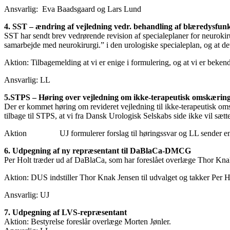
Ansvarlig: Eva Baadsgaard og Lars Lund
4. SST – ændring af vejledning vedr. behandling af blæredysfun
SST har sendt brev vedrørende revision af specialeplaner for neurokir
samarbejde med neurokirurgi.” i den urologiske specialeplan, og at det
Aktion: Tilbagemelding at vi er enige i formulering, og at vi er bek
Ansvarlig: LL
5.STPS – Høring over vejledning om ikke-terapeutisk omskæring
Der er kommet høring om revideret vejledning til ikke-terapeutisk 
tilbage til STPS, at vi fra Dansk Urologisk Selskabs side ikke vil sæ
Aktion UJ formulerer forslag til høringssvar og LL sender end
6. Udpegning af ny repræsentant til DaBlaCa-DMCG
Per Holt træder ud af DaBlaCa, som har foreslået overlæge Thor Kna
Aktion: DUS indstiller Thor Knak Jensen til udvalget og takker Per H
Ansvarlig: UJ
7. Udpegning af LVS-repræsentant
Aktion: Bestyrelse foreslår overlæge Morten Jønler.