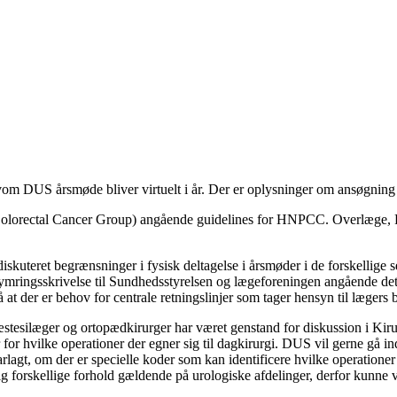
lvom DUS årsmøde bliver virtuelt i år. Der er oplysninger om ansøgnin
lorectal Cancer Group) angående guidelines for HNPCC. Overlæge, P
skuteret begrænsninger i fysisk deltagelse i årsmøder i de forskellige s
mringsskrivelse til Sundhedsstyrelsen og lægeforeningen angående dett
der er behov for centrale retningslinjer som tager hensyn til lægers b
 anæstesilæger og ortopædkirurger har været genstand for diskussion i Ki
er for hvilke operationer der egner sig til dagkirurgi. DUS vil gerne g
arlagt, om der er specielle koder som kan identificere hvilke operation
sig forskellige forhold gældende på urologiske afdelinger, derfor kunne v