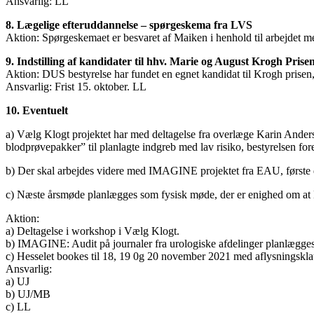
Ansvarlig: LL
8. Lægelige efteruddannelse – spørgeskema fra LVS
Aktion: Spørgeskemaet er besvaret af Maiken i henhold til arbejdet m
9. Indstilling af kandidater til hhv. Marie og August Krogh Pri
Aktion: DUS bestyrelse har fundet en egnet kandidat til Krogh prisen, s
Ansvarlig: Frist 15. oktober. LL
10. Eventuelt
a) Vælg Klogt projektet har med deltagelse fra overlæge Karin Ander
blodprøvepakker” til planlagte indgreb med lav risiko, bestyrelsen fore
b) Der skal arbejdes videre med IMAGINE projektet fra EAU, første de
c) Næste årsmøde planlægges som fysisk møde, der er enighed om at 
Aktion:
a) Deltagelse i workshop i Vælg Klogt.
b) IMAGINE: Audit på journaler fra urologiske afdelinger planlægg
c) Hesselet bookes til 18, 19 0g 20 november 2021 med aflysningsklau
Ansvarlig:
a) UJ
b) UJ/MB
c) LL