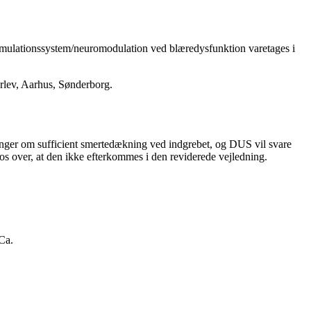
stimulationssystem/neuromodulation ved blæredysfunktion varetages i
erlev, Aarhus, Sønderborg.
nger om sufficient smertedækning ved indgrebet, og DUS vil svare
os over, at den ikke efterkommes i den reviderede vejledning.
Ca.