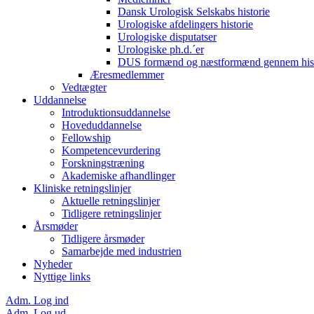
Dansk Urologisk Selskabs historie
Urologiske afdelingers historie
Urologiske disputatser
Urologiske ph.d.´er
DUS formænd og næstformænd gennem hist
Æresmedlemmer
Vedtægter
Uddannelse
Introduktionsuddannelse
Hoveduddannelse
Fellowship
Kompetencevurdering
Forskningstræning
Akademiske afhandlinger
Kliniske retningslinjer
Aktuelle retningslinjer
Tidligere retningslinjer
Årsmøder
Tidligere årsmøder
Samarbejde med industrien
Nyheder
Nyttige links
Adm. Log ind
Adm. Log ud