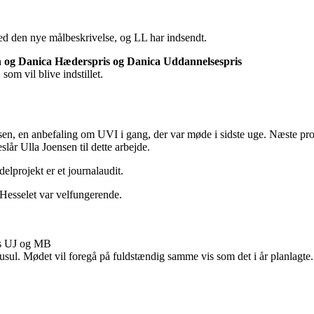
ed den nye målbeskrivelse, og LL har indsendt.
sen og Danica Hæderspris og Danica Uddannelsespris
om vil blive indstillet.
sen, en anbefaling om UVI i gang, der var møde i sidste uge. Næste pr
slår Ulla Joensen til dette arbejde.
lprojekt er et journalaudit.
Hesselet var velfungerende.
es UJ og MB
sul. Mødet vil foregå på fuldstændig samme vis som det i år planlagte.