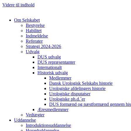
Videre til indhold
Om Selskabet
Bestyrelse
Habilitet
Indmeldelse
Referater
Strategi 2024-2026
Udvalg
DUS udvalg
DUS repræsentanter
Internationalt
Historisk udvalg
Medlemmer
Dansk Urologisk Selskabs historie
Urologiske afdelingers historie
Urologiske disputatser
Urologiske ph.d.´er
DUS formænd og næstformænd gennem hist
Æresmedlemmer
Vedtægter
Uddannelse
Introduktionsuddannelse
Hoveduddannelse