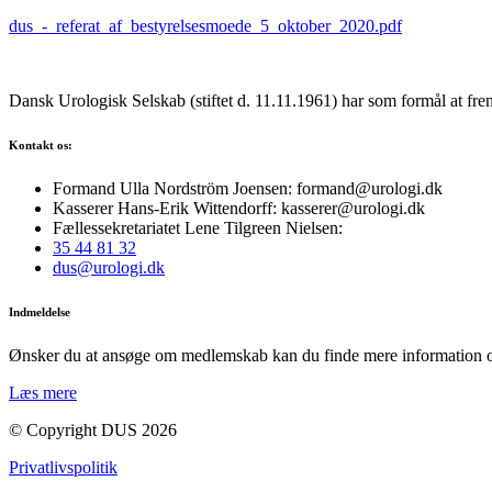
dus_-_referat_af_bestyrelsesmoede_5_oktober_2020.pdf
Dansk Urologisk Selskab (stiftet d. 11.11.1961) har som formål at fre
Kontakt os:
Formand Ulla Nordström Joensen: formand@urologi.dk
Kasserer Hans-Erik Wittendorff: kasserer@urologi.dk
Fællessekretariatet Lene Tilgreen Nielsen:
35 44 81 32
dus@urologi.dk
Indmeldelse
Ønsker du at ansøge om medlemskab kan du finde mere information 
Læs mere
© Copyright DUS 2026
Privatlivspolitik