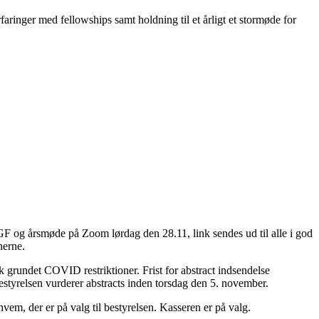
inger med fellowships samt holdning til et årligt et stormøde for
 GF og årsmøde på Zoom lørdag den 28.11, link sendes ud til alle i god
nerne.
sk grundet COVID restriktioner. Frist for abstract indsendelse
estyrelsen vurderer abstracts inden torsdag den 5. november.
em, der er på valg til bestyrelsen. Kasseren er på valg.