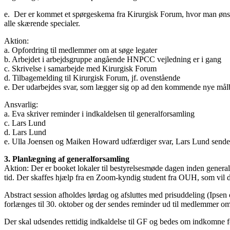
e. Der er kommet et spørgeskema fra Kirurgisk Forum, hvor man ønsker
alle skærende specialer.
Aktion:
a. Opfordring til medlemmer om at søge legater
b. Arbejdet i arbejdsgruppe angående HNPCC vejledning er i gang
c. Skrivelse i samarbejde med Kirurgisk Forum
d. Tilbagemelding til Kirurgisk Forum, jf. ovenstående
e. Der udarbejdes svar, som lægger sig op ad den kommende nye målbes
Ansvarlig:
a. Eva skriver reminder i indkaldelsen til generalforsamling
c. Lars Lund
d. Lars Lund
e. Ulla Joensen og Maiken Howard udfærdiger svar, Lars Lund sender
3. Planlægning af generalforsamling
Aktion: Der er booket lokaler til bestyrelsesmøde dagen inden general
tid. Der skaffes hjælp fra en Zoom-kyndig student fra OUH, som vil del
Abstract session afholdes lørdag og afsluttes med prisuddeling (Ipsen 
forlænges til 30. oktober og der sendes reminder ud til medlemmer om 
Der skal udsendes rettidig indkaldelse til GF og bedes om indkomne fo